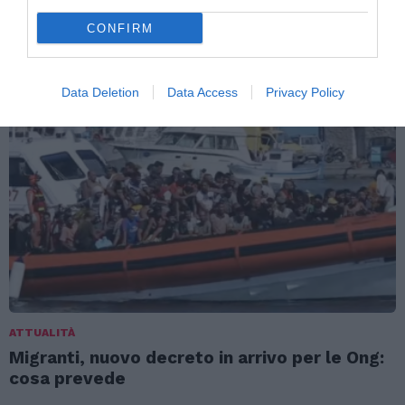
CONFIRM
TI POTREBBERO INTERESSARE
ANCHE:
Data Deletion
Data Access
Privacy Policy
ATTUALITÀ
Migranti, nuovo decreto in arrivo per le Ong:
cosa prevede