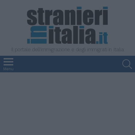
Il portale dell'immigrazione e degli immigrati in Italia
S
Menu