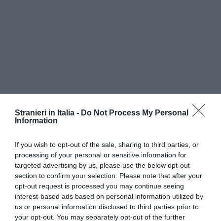
Stranieri in Italia -
Do Not Process My Personal
Information
“Gli attuali iscritti nelle liste dell’Agenzia del
If you wish to opt-out of the sale, sharing to third parties, or
lavoro o i ragazzi che escono dalle scuole
processing of your personal or sensitive information for
alberghiere – ha sottolineato Battaiola – non
targeted advertising by us, please use the below opt-out
section to confirm your selection. Please note that after your
sono sufficienti a soddisfare il fabbisogno e la
opt-out request is processed you may continue seeing
richiesta proveniente dal settore. Sono circa 14
interest-based ads based on personal information utilized by
us or personal information disclosed to third parties prior to
mila gli addetti necessari a questo settore e
your opt-out. You may separately opt-out of the further