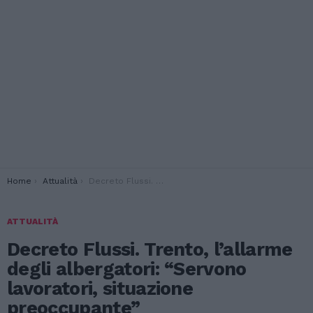
You are here:
Home
Attualità
Decreto Flussi. Trento, l’allarme degli albergatori: “Servono lavoratori, situazione preoccupante”
ATTUALITÀ
Decreto Flussi. Trento, l’allarme
degli albergatori: “Servono
lavoratori, situazione
preoccupante”