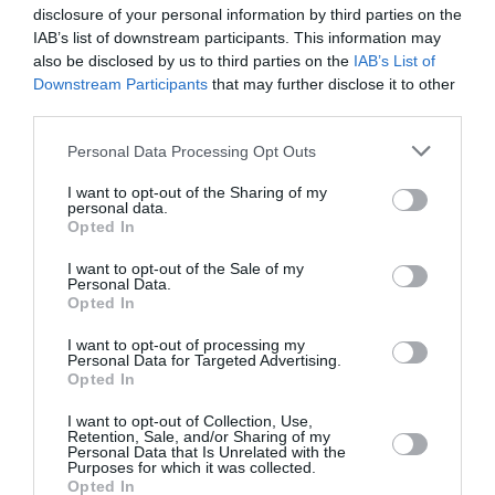
attualmente manca un 30% di lavoratori. Inoltre
disclosure of your personal information by third parties on the
IAB’s list of downstream participants. This information may
il governo – prosegue il numero uno degli
also be disclosed by us to third parties on the
IAB’s List of
albergatori – non ha ancora emanato il decreto
Downstream Participants
that may further disclose it to other
flussi per l’ingresso dei lavoratori extra
third parties.
comunitari. Questo crea un’ulteriore difficoltà
Personal Data Processing Opt Outs
nel trovare il personale da impiegare nelle
I want to opt-out of the Sharing of my
imprese trentine”.
personal data.
Opted In
NEWS IMMIGRAZIONE
I want to opt-out of the Sale of my
Personal Data.
Opted In
Articolo precedente
Vedi
di
Covid, avviata dall’Ema la revisione del
I want to opt-out of processing my
più
primo farmaco orale per il trattamento
Personal Data for Targeted Advertising.
Opted In
della malattia negli adulti
Articolo seguente
I want to opt-out of Collection, Use,
Retention, Sale, and/or Sharing of my
Bollettino covid oggi, 25 ottobre: sono
Personal Data that Is Unrelated with the
2.535 i nuovi casi e 30 le vittime
Purposes for which it was collected.
Opted In