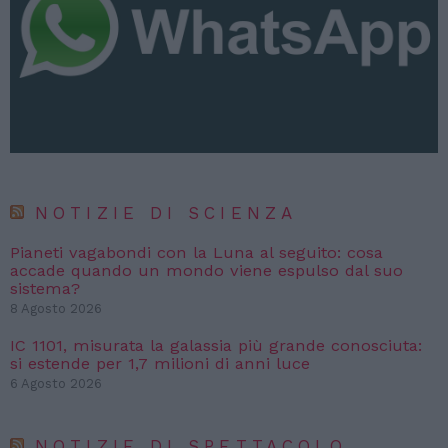
NOTIZIE DI SCIENZA
Pianeti vagabondi con la Luna al seguito: cosa
accade quando un mondo viene espulso dal suo
sistema?
8 Agosto 2026
IC 1101, misurata la galassia più grande conosciuta:
si estende per 1,7 milioni di anni luce
6 Agosto 2026
NOTIZIE DI SPETTACOLO