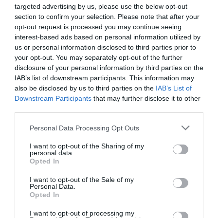
targeted advertising by us, please use the below opt-out
section to confirm your selection. Please note that after your
opt-out request is processed you may continue seeing
interest-based ads based on personal information utilized by
us or personal information disclosed to third parties prior to
your opt-out. You may separately opt-out of the further
disclosure of your personal information by third parties on the
IAB’s list of downstream participants. This information may
Il ministro degli Esteri ha sottolineato che “qui
also be disclosed by us to third parties on the
IAB’s List of
Downstream Participants
that may further disclose it to other
non si tratta di avere una linea dura o meno, non
third parties.
c’è e non deve esserci un approccio ideologico al
Personal Data Processing Opt Outs
tema, bensì pragmatico e concreto. La questione
degli sbarchi, unita al rischio sanitario con la
I want to opt-out of the Sharing of my
personal data.
pandemia è un tema di sicurezza nazionale.
Opted In
Quanto accaduto a Caltanissetta e a Porto
I want to opt-out of the Sale of my
Personal Data.
Empedocle deve far pensare, i cittadini chiedono
Opted In
giustamente delle risposte e il dovere di uno
I want to opt-out of processing my