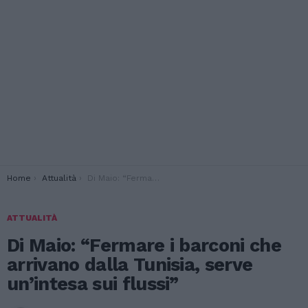
You are here:
Home
Attualità
Di Maio: “Fermare i barconi che arrivano dalla Tunisia, serve un’intesa sui flussi”
ATTUALITÀ
Di Maio: “Fermare i barconi che
arrivano dalla Tunisia, serve
un’intesa sui flussi”