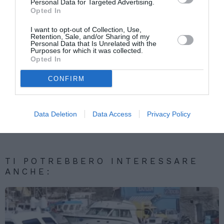
Stato è darle quelle risposte, lavorando per
Personal Data for Targeted Advertising.
Opted In
risolvere il problema alla radice”.
I want to opt-out of Collection, Use,
Retention, Sale, and/or Sharing of my
NEWS IMMIGRAZIONE
Personal Data that Is Unrelated with the
Purposes for which it was collected.
Opted In
Articolo precedente
Vedi
di
Decreti sicurezza, trovato l’accordo finale.
CONFIRM
più
Ecco cosa cambierà
Articolo seguente
Lamorgese: “Nessuna regolarizzazione per i
Data Deletion
Data Access
Privacy Policy
migranti giunti in Italia dopo l’8 marzo”
TI POTREBBERO INTERESSARE
ANCHE: