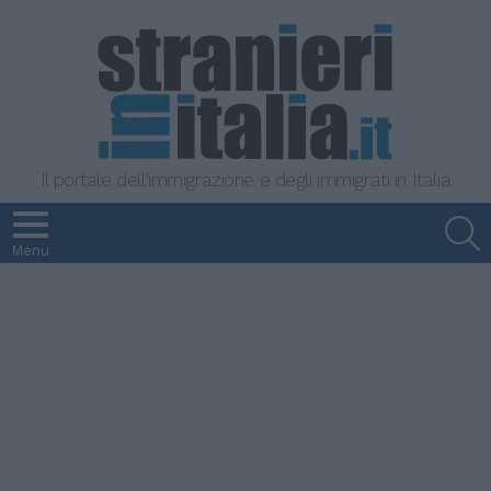
Il portale dell'immigrazione e degli immigrati in Italia
S
Menu