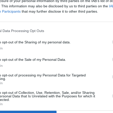
losure of your personal information by third parties on the IAB’s list of
o cambiato opinione".
SPE
. This information may also be disclosed by us to third parties on the
IA
Participants
that may further disclose it to other third parties.
Grande
o Fini nel corso del suo incontro con la
Festiva
6 Agosto
l Data Processing Opt Outs
Robbie
a idea suscita molte perplessità. Ho tanti
l’event
FESTI
do che se si vuole l’integrazione bisogna
o opt-out of the Sharing of my personal data.
6 Agosto
In
ardo. E’ ora di deporre la scimitarra,
, traendo spunto dagli altri paesi, in una
o opt-out of the Sale of my Personal Data.
Photosh
ica".
In
to opt-out of processing my Personal Data for Targeted
 algerina che, nel corso dell’ incontro gli
ing.
In
roposta della Lega di negare l’assistenza
 risposto che "Il diritto alla salute è
o opt-out of Collection, Use, Retention, Sale, and/or Sharing
ersonal Data that Is Unrelated with the Purposes for which it
lected.
tà della persona umana".
In