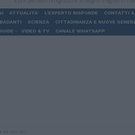
Il portale dell'immigrazione e degli immigrati in Ital
si
ATTUALITA’
L’ESPERTO RISPONDE
CONTATTI &
 BADANTI
SCIENZA
CITTADINANZA E NUOVE GENER
GUIDE
VIDEO & TV
CANALE WHATSAPP
oto agli immigrati”