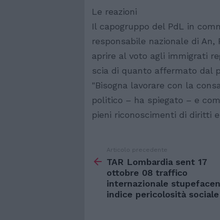
Le reazioni
Il capogruppo del PdL in com
responsabile nazionale di An, 
aprire al voto agli immigrati r
scia di quanto affermato dal 
"Bisogna lavorare con la consa
politico – ha spiegato – e com
pieni riconoscimenti di diritti e
Articolo precedente
Vedi
di
TAR Lombardia sent 17
più
ottobre 08 traffico
internazionale stupefacen
indice pericolosità sociale