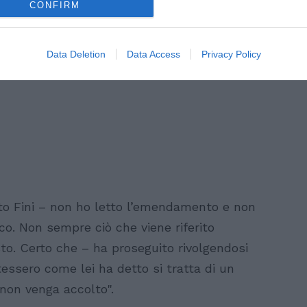
CONFIRM
Data Deletion
Data Access
Privacy Policy
to Fini – non ho letto l’emendamento e non
o. Non sempre ciò che viene riferito
sto. Certo che – ha proseguito rivolgendosi
tessero come lei ha detto si tratta di un
on venga accolto".