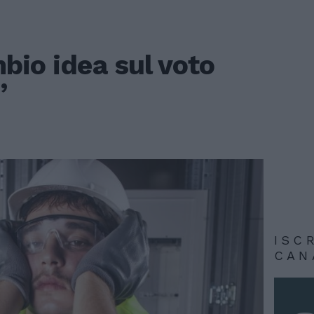
bio idea sul voto
”
ISC
CAN