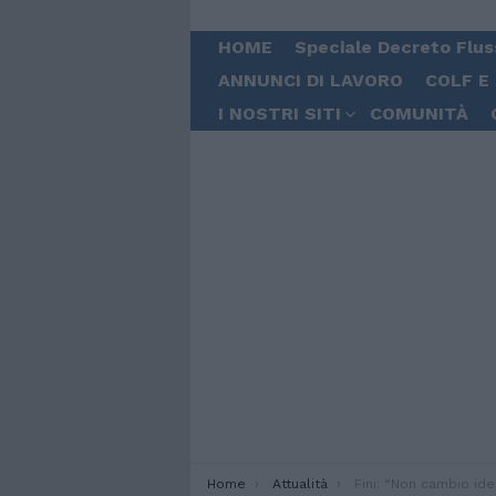
HOME
Speciale Decreto Flus
ANNUNCI DI LAVORO
COLF E
I NOSTRI SITI
COMUNITÀ
You are here:
Home
Attualità
Fini: “Non cambio idea sul v