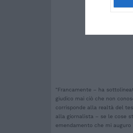
"Francamente – ha sottolinea
giudico mai ciò che non conosc
corrisponde alla realtà del te
alla giornalista – se le cose s
emendamento che mi auguro n