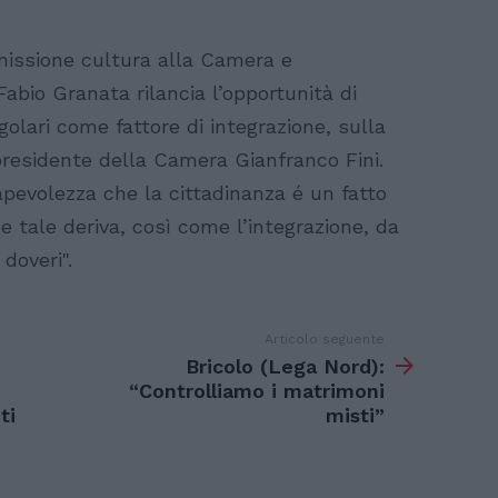
missione cultura alla Camera e
Fabio Granata rilancia l’opportunità di
egolari come fattore di integrazione, sulla
presidente della Camera Gianfranco Fini.
pevolezza che la cittadinanza é un fatto
e tale deriva, così come l’integrazione, da
 doveri".
Articolo seguente
Bricolo (Lega Nord):
“Controlliamo i matrimoni
ti
misti”