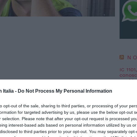
NO
IC 1101
conosci
anni l
6 Agosto
n Italia -
Do Not Process My Personal Information
“Fari c
potremm
to opt-out of the sale, sharing to third parties, or processing of your per
posto s
formation for targeted advertising by us, please use the below opt-out s
4 Agosto
r selection. Please note that after your opt-out request is processed y
ra, evitare propaganda e ragionare"
ROMA, 22
eing interest-based ads based on personal information utilized by us or
i allargare il diritto di voto agli immigrati prima di
disclosed to third parties prior to your opt-out. You may separately opt-
NO