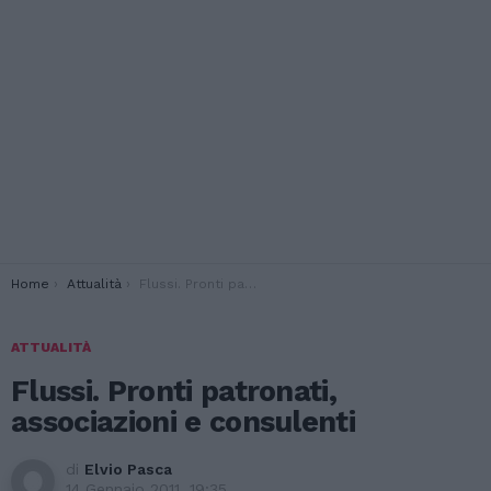
You are here:
Home
Attualità
Flussi. Pronti patronati, associazioni e consulenti
ATTUALITÀ
Flussi. Pronti patronati,
associazioni e consulenti
di
Elvio Pasca
14 Gennaio 2011, 19:35