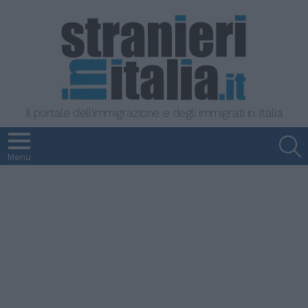
Il portale dell'immigrazione e degli immigrati in Italia
S
Menu