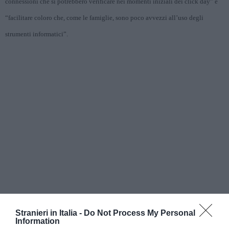
connessioni che si potrebbero verificare nei momenti iniziali dei click day” e
“facilitare coloro che, come le famiglie, sono poco avvezzi all’uso degli
strumenti informatici”.
Stranieri in Italia -
Do Not Process My Personal
Information