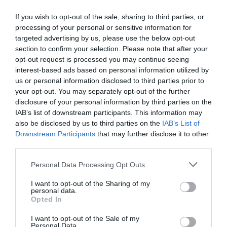
If you wish to opt-out of the sale, sharing to third parties, or
processing of your personal or sensitive information for
targeted advertising by us, please use the below opt-out
section to confirm your selection. Please note that after your
opt-out request is processed you may continue seeing
interest-based ads based on personal information utilized by
“Ci hanno assicurato che il sistema è migliorato, ma siamo scottati dall’ultima
us or personal information disclosed to third parties prior to
esperienza. Per questo lavoreremo con prudenza, e moltiplicheremo i computer
your opt-out. You may separately opt-out of the further
disclosure of your personal information by third parties on the
che inviano le domande, evitando code troppo lunghe” dice Piero
IAB’s list of downstream participants. This information may
Bombardieri, responsabile immigrazione di Ital Uil. Il suo patronato ha la
also be disclosed by us to third parties on the
IAB’s List of
Downstream Participants
that may further disclose it to other
presidenza di turno del Ce.Pa., sigla che riunisce anche Inca-Cgil, Acli e Inas
third parties.
Cisl.
Personal Data Processing Opt Outs
“I nostri servizi sono gratuiti, –conferma Bombardieri – tuteliamo pensionati e
I want to opt-out of the Sharing of my
personal data.
altre persone che non possono pagare centinaia di euro a chi si offe di spedire
Opted In
le loro domande. Questo però non è il sistema giusto per i flussi di ingresso,
I want to opt-out of the Sale of my
Personal Data.
non è democratico, troppe variabili: il pc è vecchio o è nuovo? si è in grado di