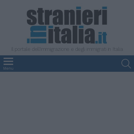
Il portale dell'immigrazione e degli immigrati in Italia
S
Menu