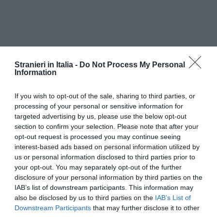
Stranieri in Italia -
Do Not Process My Personal
Information
If you wish to opt-out of the sale, sharing to third parties, or
processing of your personal or sensitive information for
targeted advertising by us, please use the below opt-out
section to confirm your selection. Please note that after your
opt-out request is processed you may continue seeing
interest-based ads based on personal information utilized by
L’APERTURA DI BONDI
us or personal information disclosed to third parties prior to
”Mi considero un amico sincero della Lega nel
your opt-out. You may separately opt-out of the further
disclosure of your personal information by third parties on the
senso che ho stima dei suoi dirigenti a partire da
IAB’s list of downstream participants. This information may
Umberto Bossi e giudico da tempo l’alleanza
also be disclosed by us to third parties on the
IAB’s List of
Downstream Participants
that may further disclose it to other
politica e di Governo del Pdl con la Lega una