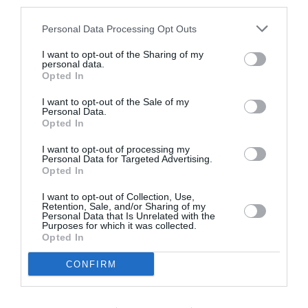
third parties.
forza omogenea di modernizzazione del nostro
Personal Data Processing Opt Outs
Paese, proprio per questo suggerisco all’amico
Roberto Calderoli l’utilita’ e l’eleganza di
I want to opt-out of the Sharing of my
personal data.
considerare le proposte che vengono formulate
Opted In
da altri colleghi di Governo o da esponenti
I want to opt-out of the Sale of my
Personal Data.
politici della maggioranza, come proposte
Opted In
legittime e meritevoli almeno di
I want to opt-out of processing my
approfondimento, perche’ ispirate da una
Personal Data for Targeted Advertising.
Opted In
volonta’ di arricchire e migliorare ulteriormente
I want to opt-out of Collection, Use,
la capacita’ del Governo di affrontare problemi
Retention, Sale, and/or Sharing of my
Personal Data that Is Unrelated with the
nuovi e imprevisti”.
Purposes for which it was collected.
Opted In
E’ quanto dichiara il ministro dei Beni culturali
CONFIRM
Sandro Bondi sull’apertura del ministro Scajola
alla regolarizzazione di altre tipologie di