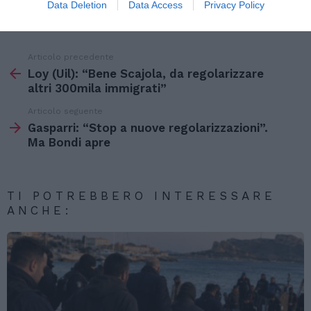
Data Deletion
Data Access
Privacy Policy
lavoratori stranieri.
Articolo precedente
Vedi
di
Loy (Uil): “Bene Scajola, da regolarizzare
più
altri 300mila immigrati”
Articolo seguente
Gasparri: “Stop a nuove regolarizzazioni”.
Ma Bondi apre
TI POTREBBERO INTERESSARE
ANCHE: