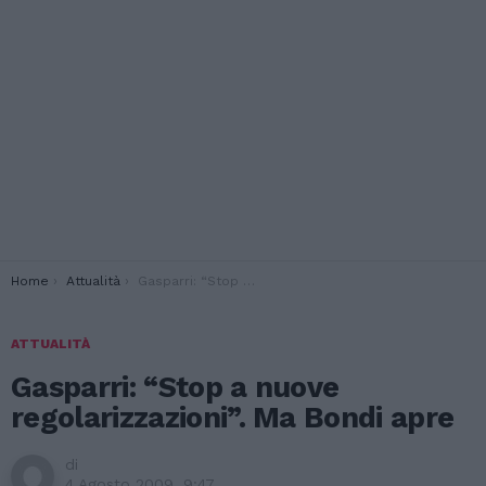
You are here:
Home
Attualità
Gasparri: “Stop a nuove regolarizzazioni”. Ma Bondi apre
ATTUALITÀ
Gasparri: “Stop a nuove
regolarizzazioni”. Ma Bondi apre
di
4 Agosto 2009, 9:47