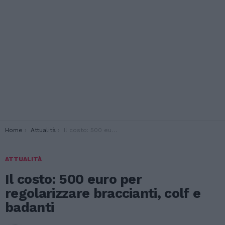
You are here:
Home
Attualità
Il costo: 500 euro per regolarizzare braccianti, colf e badanti
ATTUALITÀ
Il costo: 500 euro per
regolarizzare braccianti, colf e
badanti