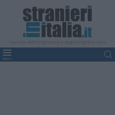
Il portale dell'immigrazione e degli immigrati in Italia
S
Menu