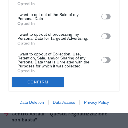
lavoro a titolo retributivo, contributivo e fiscale,
Opted In
la cui determinazione e le relative modalità di
I want to opt-out of the Sale of my
acquisizione sono stabilite con decreto del
Personal Data.
Opted In
ministro del lavoro di concerto con il ministro
I want to opt-out of processing my
dell’Economia e delle finanze, con il ministro
Personal Data for Targeted Advertising.
Opted In
dell’interno ed il ministro delle politiche agricole
e forestali.
I want to opt-out of Collection, Use,
Retention, Sale, and/or Sharing of my
Personal Data that Is Unrelated with the
REGOLARIZZAZIONE 2020
Purposes for which it was collected.
Opted In
Articolo precedente
Vedi
CONFIRM
di
Regolarizzazione, ecco il testo in Gazzetta
più
Ufficiale. Il contributo forfettario è di 500
euro
Data Deletion
Data Access
Privacy Policy
Articolo seguente
Centro Astalli: “Questa regolarizzazione
non basta”