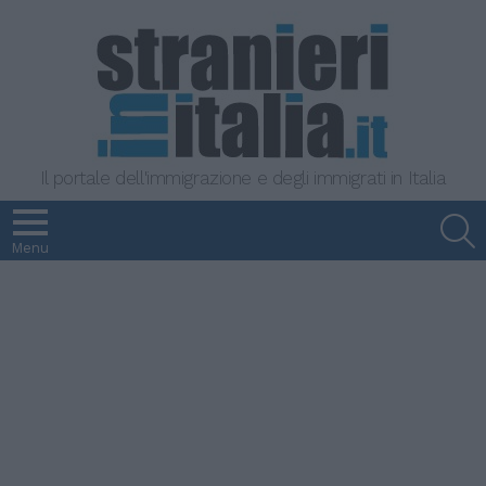
Il portale dell'immigrazione e degli immigrati in Italia
S
Menu