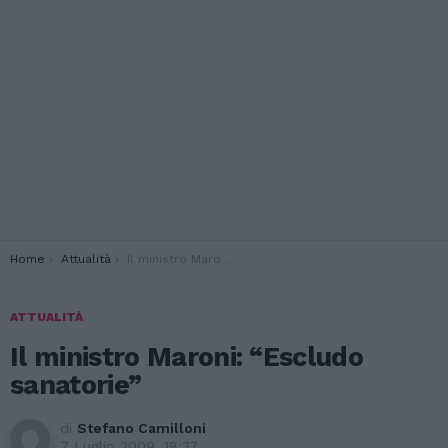
You are here:
Home
Attualità
Il ministro Maroni: “Escludo sanatorie”
ATTUALITÀ
Il ministro Maroni: “Escludo
sanatorie”
di
Stefano Camilloni
7 Luglio 2009, 18:37