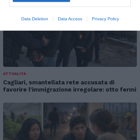
Data Deletion
Data Access
Privacy Policy
ATTUALITÀ
Cagliari, smantellata rete accusata di
favorire l’immigrazione irregolare: otto fermi