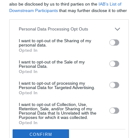
also be disclosed by us to third parties on the
IAB’s List of
Per questo motivo, mi sento di escludere che si
Downstream Participants
that may further disclose it to other
third parties.
possa pensare a una sanatoria generalizzata, che
credo che neanche il presidente del Consiglio
Personal Data Processing Opt Outs
Silvio Berlusconi possa sostenere".
I want to opt-out of the Sharing of my
personal data.
Opted In
Articolo precedente
Vedi
I want to opt-out of the Sale of my
di
Tabacci: “Sanatoria per 2 milioni di
Personal Data.
Opted In
più
lavoratori stranieri”
Articolo seguente
I want to opt-out of processing my
Personal Data for Targeted Advertising.
Il ministro Maroni: “Escludo sanatorie”
Opted In
I want to opt-out of Collection, Use,
Retention, Sale, and/or Sharing of my
Personal Data that Is Unrelated with the
TI POTREBBERO INTERESSARE
Purposes for which it was collected.
ANCHE:
Opted In
CONFIRM