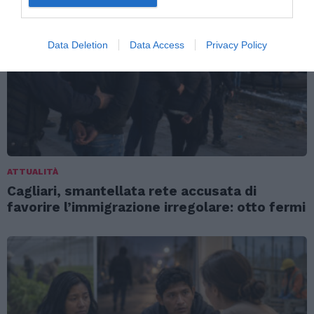
Data Deletion
Data Access
Privacy Policy
ATTUALITÀ
Cagliari, smantellata rete accusata di
favorire l’immigrazione irregolare: otto fermi