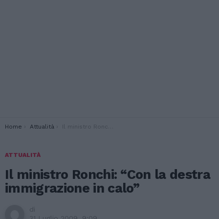
You are here:
Home
Attualità
Il ministro Ronchi: “Con la destra immigrazione in calo”
ATTUALITÀ
Il ministro Ronchi: “Con la destra
immigrazione in calo”
di
31 Luglio 2009, 9:09