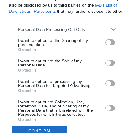
Il ministro si è detto anche contrario alla
also be disclosed by us to third parties on the
IAB’s List of
Downstream Participants
that may further disclose it to other
costruzione di moschee in Italia perche’
third parties.
”permetterebbero la riunificazione dell’unione
Personal Data Processing Opt Outs
delle comunita’ musulmane in Italia”.
I want to opt-out of the Sharing of my
personal data.
Opted In
Articolo precedente
Vedi
di
Il Veneto accrediterà enti per gestire
I want to opt-out of the Sale of my
Personal Data.
più
rapporto tra badanti e famiglie
Opted In
Articolo seguente
I want to opt-out of processing my
Regolarizzazione, al via l’esame al Senato
Personal Data for Targeted Advertising.
del dl anticrisi
Opted In
I want to opt-out of Collection, Use,
Retention, Sale, and/or Sharing of my
Personal Data that Is Unrelated with the
TI POTREBBERO INTERESSARE
Purposes for which it was collected.
ANCHE:
Opted In
CONFIRM