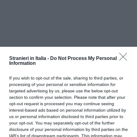
Stranieri in Italia -
Do Not Process My Personal
In questo senso Ronchi celebra lo stop agli
Information
sbarchi dei clandestini ricordando come
If you wish to opt-out of the sale, sharing to third parties, or
"finalmente Lampedusa e’ tornata a essere la
processing of your personal or sensitive information for
perla del Mediterraneo che era perche’ abbiamo
targeted advertising by us, please use the below opt-out
section to confirm your selection. Please note that after your
svuotato i centri d’accoglienza". E nonostante cio’
opt-out request is processed you may continue seeing
"l’Italia e’ il paese d’Europa con il piu’ alto diritto
interest-based ads based on personal information utilized by
us or personal information disclosed to third parties prior to
d’asilo. Abbiamo un orientamento solidale
your opt-out. You may separately opt-out of the further
cattolico".
disclosure of your personal information by third parties on the
IAB’s list of downstream participants. This information may