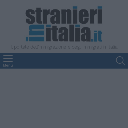
Il portale dell'immigrazione e degli immigrati in Italia
S
Menu