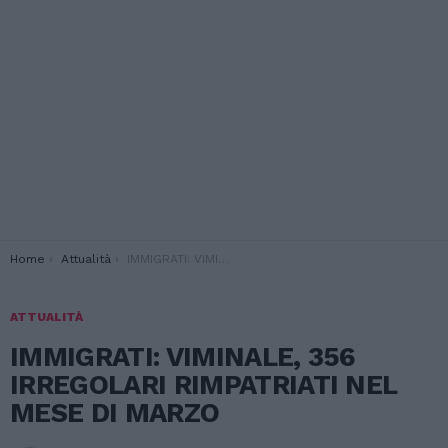
You are here:
Home
Attualità
IMMIGRATI: VIMINALE, 356 IRREGOLARI RIMPATRIATI NEL MESE DI MARZO
ATTUALITÀ
IMMIGRATI: VIMINALE, 356
IRREGOLARI RIMPATRIATI NEL
MESE DI MARZO