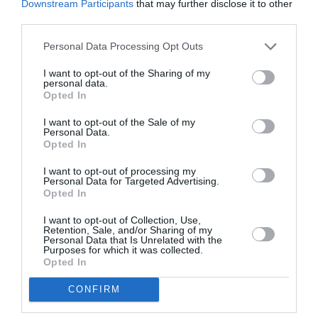
Downstream Participants
that may further disclose it to other
third parties.
Personal Data Processing Opt Outs
I want to opt-out of the Sharing of my
personal data.
Opted In
I want to opt-out of the Sale of my
ATTUALITÀ
Personal Data.
Cagliari, smantellata rete accusata di
Opted In
favorire l’immigrazione irregolare: otto fermi
I want to opt-out of processing my
Personal Data for Targeted Advertising.
Opted In
I want to opt-out of Collection, Use,
Retention, Sale, and/or Sharing of my
Personal Data that Is Unrelated with the
Purposes for which it was collected.
Opted In
CONFIRM