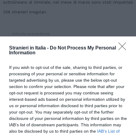
sottolineano al Viminale, nel mese di marzo sono stati rimpatriati
356 stranieri irregolari.
Articolo precedente
Vedi
di
Caritas: “Non negare diritto alla salute agli
più
immigrati”
Stranieri in Italia -
Do Not Process My Personal
Information
Articolo seguente
IMMIGRATI: ALEMANNO, ESISTONO ANCHE
If you wish to opt-out of the sale, sharing to third parties, or
QUELLI ‘ROTAZIONALI
processing of your personal or sensitive information for
targeted advertising by us, please use the below opt-out
section to confirm your selection. Please note that after your
opt-out request is processed you may continue seeing
TI POTREBBERO INTERESSARE
interest-based ads based on personal information utilized by
ANCHE:
us or personal information disclosed to third parties prior to
your opt-out. You may separately opt-out of the further
disclosure of your personal information by third parties on the
IAB’s list of downstream participants. This information may
also be disclosed by us to third parties on the
IAB’s List of