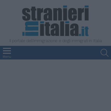
Il portale dell'immigrazione e degli immigrati in Italia
S
Menu