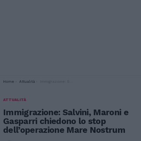
You are here:
Home
Attualità
Immigrazione: Salvini, Maroni e Gasparri chiedono lo stop dell’operazione Mare Nostrum
ATTUALITÀ
Immigrazione: Salvini, Maroni e
Gasparri chiedono lo stop
dell’operazione Mare Nostrum