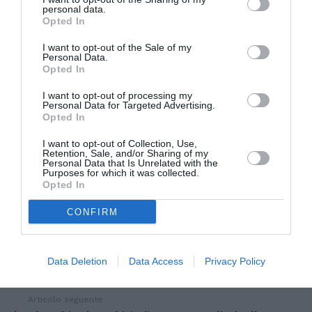
Mare Nostrum diventata ormai taxi loro. Mi fa
personal data.
Opted In
piacere che il ministro dell'Interno abbia copiato
I want to opt-out of the Sale of my
le mie frasi alla lettera dicendo che la Marina
Personal Data.
non può diventare un traghetto per clandestini.
Opted In
Siamo ormai alla farsa con la segnalazione delle
I want to opt-out of processing my
Personal Data for Targeted Advertising.
partenze da parte degli scafisti stessi che fa
Opted In
scattare l'intervento delle navi italiane che
I want to opt-out of Collection, Use,
portano da noi quantità sterminate di
Retention, Sale, and/or Sharing of my
Personal Data that Is Unrelated with the
Purposes for which it was collected.
clandestini".
Opted In
CONFIRM
Articolo precedente
Vedi
di
Condannato ex assessore della Lega che
Data Deletion
Data Access
Privacy Policy
più
paragonò Cecile Kyenge ad una scimmia
Articolo seguente