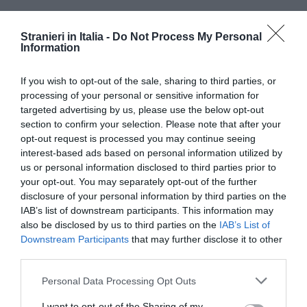
Stranieri in Italia -
Do Not Process My Personal
Information
If you wish to opt-out of the sale, sharing to third parties, or
Da Maroni un appello al governo – Anche il
processing of your personal or sensitive information for
targeted advertising by us, please use the below opt-out
governatore della Lombardia utilizza il social
section to confirm your selection. Please note that after your
network per esprimere il suo dissenso verso
opt-out request is processed you may continue seeing
interest-based ads based on personal information utilized by
l'operazione "Mare Nostrum": "Il governo deve
us or personal information disclosed to third parties prior to
fermarla, è ormai un irresistibile richiamo per i
your opt-out. You may separately opt-out of the further
disclosure of your personal information by third parties on the
clandestini", ha scritto Roberto Maroni.
IAB’s list of downstream participants. This information may
also be disclosed by us to third parties on the
IAB’s List of
Gasparri: "Marina non può diventare traghetto
Downstream Participants
that may further disclose it to other
per clandestini" – Non solo Lega. Anche Forza
third parties.
Italia critica l'operazione per voce di Maurizio
Personal Data Processing Opt Outs
Gasparri: "Bisogna bloccare subito l'operazione
I want to opt-out of the Sharing of my