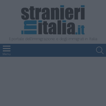
Il portale dell'immigrazione e degli immigrati in Italia
S
Menu