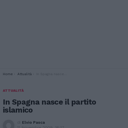
You are here:
Home
Attualità
In Spagna nasce il partito islamico
ATTUALITÀ
In Spagna nasce il partito
islamico
di
Elvio Pasca
11 Novembre 2009, 16:17