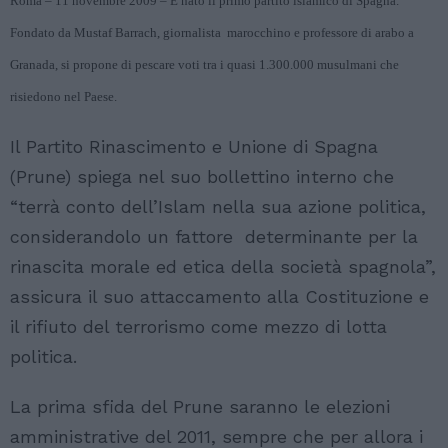
Roma – 11 novembre 2009 – È nato il primo partito islamico di Spagna.
Fondato da Mustaf Barrach, giornalista marocchino e professore di arabo a
Granada, si propone di pescare voti tra i quasi 1.300.000 musulmani che
risiedono nel Paese.
Il Partito Rinascimento e Unione di Spagna
(Prune) spiega nel suo bollettino interno che
“terrà conto dell’Islam nella sua azione politica,
considerandolo un fattore determinante per la
rinascita morale ed etica della società spagnola”,
assicura il suo attaccamento alla Costituzione e
il rifiuto del terrorismo come mezzo di lotta
politica.
La prima sfida del Prune saranno le elezioni
amministrative del 2011, sempre che per allora i