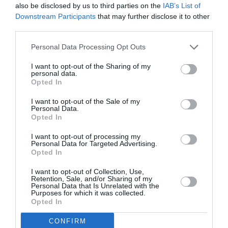
also be disclosed by us to third parties on the
IAB’s List of
Downstream Participants
that may further disclose it to other
third parties.
La lista civica verrà presentata alle prossime
Personal Data Processing Opt Outs
elezioni comunali. Shaari spera che intanto arrivi
I want to opt-out of the Sharing of my
una legge per il voto degli immigrati, ma dice che
personal data.
Opted In
"in caso contrario ci candideremo lo stesso, pur
sapendo di prendere pochi voti".
I want to opt-out of the Sale of my
Personal Data.
Opted In
"Il nostro principio è quello di sensibilizzare e responsabilizzare gli stranieri a
I want to opt-out of processing my
Milano, spiegare loro che devono difendere da soli i propri diritti. Questo non
Personal Data for Targeted Advertising.
Opted In
vuol dire che non si possa collaborare con altri partiti, ma se abbiamo la
I want to opt-out of Collection, Use,
possibilità di fare da soli è meglio" aggiunge Shaari.
Retention, Sale, and/or Sharing of my
Personal Data that Is Unrelated with the
Purposes for which it was collected.
Il programma? “È in fase di realizzazione, ma la
Opted In
richiesta di costruire una grande moschea in
CONFIRM