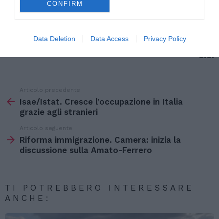
CONFIRM
e 28,2% uomini.
(21 settembre 2007)
Data Deletion
Data Access
Privacy Policy
s.c.
Articolo precedente
Vedi
di
Isae/Istat. Cresce l’occupazione in Italia
più
grazie agli stranieri
Articolo seguente
Riforma immigrazione. Camera: inizia la
discussione sulla Amato-Ferrero
TI POTREBBERO INTERESSARE
ANCHE: