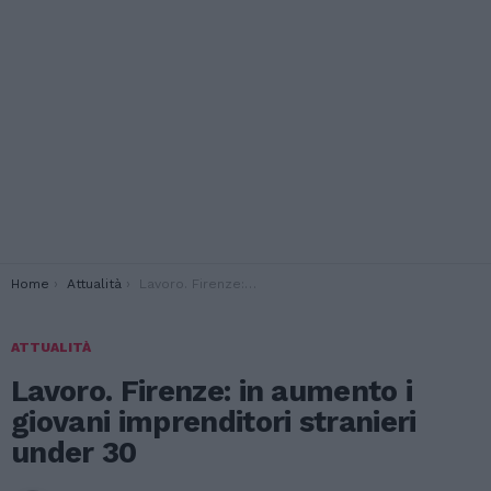
You are here:
Home
Attualità
Lavoro. Firenze: in aumento i giovani imprenditori stranieri under 30
ATTUALITÀ
Lavoro. Firenze: in aumento i
giovani imprenditori stranieri
under 30