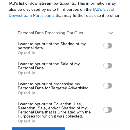
Siervo – l’attitudine da parte dei cittadini
IAB’s list of downstream participants. This information may
also be disclosed by us to third parties on the
IAB’s List of
stranieri di intraprendere iniziative imprenditoriali
Downstream Participants
that may further disclose it to other
non solo per come si manifesta nel suo aspetto
third parties.
quantitativo, ma anche per la rapidità con cui si
Personal Data Processing Opt Outs
sta diffondendo, visto che in sei anni il numero di
I want to opt-out of the Sharing of my
imprese guidate da cittadini stranieri è
personal data.
Opted In
aumentato dell’82%, nel 2000 infatti erano 6.752.
Questa tendenza è il segno inequivocabile di una
I want to opt-out of the Sale of my
Personal Data.
volontà di cambiamento del cittadino immigrato,
Opted In
sempre più orientato verso una scelta
I want to opt-out of processing my
Personal Data for Targeted Advertising.
indipendente, dettata dalla volontà di ottenere
Opted In
un miglioramento professionale". Sono 34.939 i
I want to opt-out of Collection, Use,
cittadini stranieri residenti a Firenze. In base agli
Retention, Sale, and/or Sharing of my
Personal Data that Is Unrelated with the
anni e al sesso la percentuale più alta è nella
Purposes for which it was collected.
Opted In
fascia di età dai 30 ai 39 anni: 29,1% sono donne