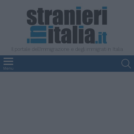
Il portale dell'immigrazione e degli immigrati in Italia
S
Menu