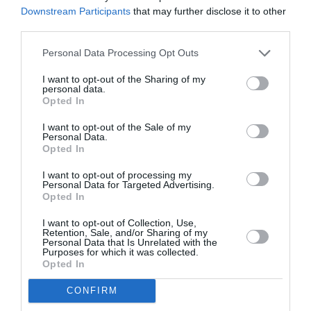
Downstream Participants
that may further disclose it to other
third parties.
ATTUALITÀ
Cagliari, smantellata rete accusata di
Personal Data Processing Opt Outs
favorire l’immigrazione irregolare: otto fermi
I want to opt-out of the Sharing of my
personal data.
Opted In
I want to opt-out of the Sale of my
Personal Data.
Opted In
I want to opt-out of processing my
Personal Data for Targeted Advertising.
Opted In
I want to opt-out of Collection, Use,
Retention, Sale, and/or Sharing of my
Personal Data that Is Unrelated with the
Purposes for which it was collected.
Opted In
ATTUALITÀ
Tratta e grave sfruttamento, 36 milioni per
CONFIRM
rafforzare assistenza e integrazione delle