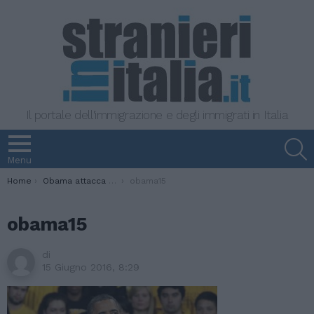
Il portale dell'immigrazione e degli immigrati in Italia
S
Menu
You are here:
Home
Obama attacca Trump: ‘Non facciamo esami di religione’
obama15
obama15
di
15 Giugno 2016, 8:29