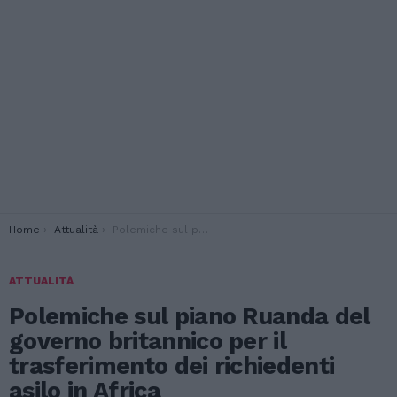
You are here:
Home
Attualità
Polemiche sul piano Ruanda del governo britannico per il trasferimento dei richiedenti asilo in Africa
ATTUALITÀ
Polemiche sul piano Ruanda del
governo britannico per il
trasferimento dei richiedenti
asilo in Africa