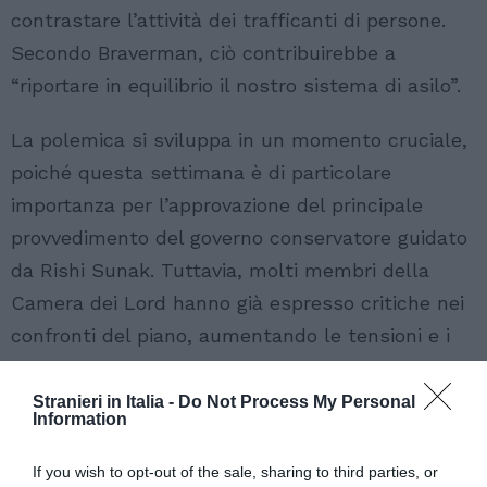
contrastare l’attività dei trafficanti di persone.
Secondo Braverman, ciò contribuirebbe a
“riportare in equilibrio il nostro sistema di asilo”.
La polemica si sviluppa in un momento cruciale,
poiché questa settimana è di particolare
importanza per l’approvazione del principale
provvedimento del governo conservatore guidato
da Rishi Sunak. Tuttavia, molti membri della
Camera dei Lord hanno già espresso critiche nei
confronti del piano, aumentando le tensioni e i
dibattiti all’interno del Parlamento britannico.
Stranieri in Italia -
Do Not Process My Personal
Information
If you wish to opt-out of the sale, sharing to third parties, or