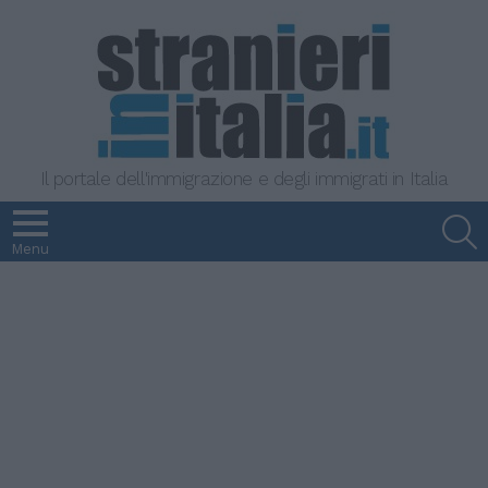
Il portale dell'immigrazione e degli immigrati in Italia
S
Menu