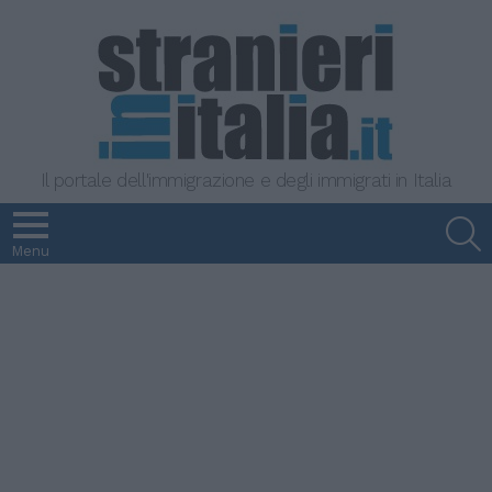
Il portale dell'immigrazione e degli immigrati in Italia
S
Menu