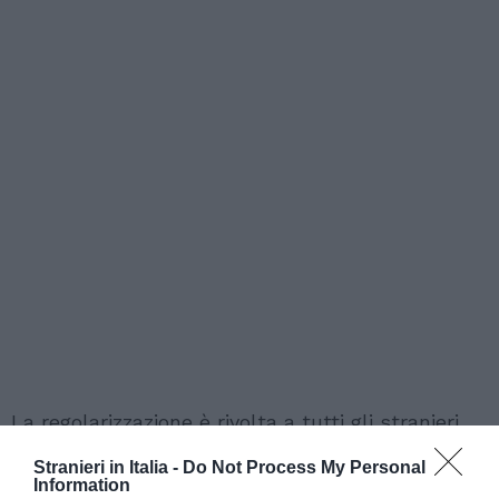
La regolarizzazione è rivolta a tutti gli stranieri
irregolari, sprovvisti della documentazione
Stranieri in Italia -
Do Not Process My Personal
Information
necessaria, che dimostrino la loro residenza sul