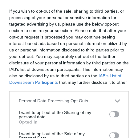
territorio ininterrottamente dal 20 dicembre del
If you wish to opt-out of the sale, sharing to third parties, or
2007. Rientreranno nella norma varata pochi
processing of your personal or sensitive information for
targeted advertising by us, please use the below opt-out
giorni fa anche gli immigrati ai quali, negli anni
section to confirm your selection. Please note that after your
precedenti, fu negato lo status di rifugiati. Per
opt-out request is processed you may continue seeing
loro il riconoscimeto dipende dalla possibilità di
interest-based ads based on personal information utilized by
us or personal information disclosed to third parties prior to
dimostrare la loro presenza nel Paese almeno
your opt-out. You may separately opt-out of the further
dal 1 gennaio 2010.
disclosure of your personal information by third parties on the
IAB’s list of downstream participants. This information may
also be disclosed by us to third parties on the
IAB’s List of
“Alla Polonia, serve una politica d’immigrazione
Downstream Participants
that may further disclose it to other
ragionevole perché è un paese sviluppato ed è
third parties.
sempre più attraente per gli immigrati” ha
Personal Data Processing Opt Outs
spiegato Komorowski firmando la nuova
I want to opt-out of the Sharing of my
normativa. “Già nel 2003 e nel 2004 sono stati
personal data.
Opted In
varati provvedimenti di questo tipo – prosegue il
presidente polacco – e ciò indica la mancanza di
I want to opt-out of the Sale of my
Personal Data.