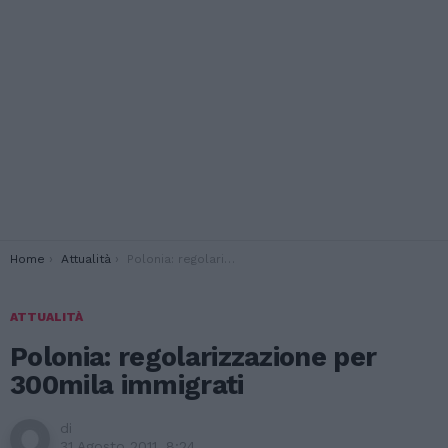
You are here:
Home
Attualità
Polonia: regolarizzazione per 300mila immigrati
ATTUALITÀ
Polonia: regolarizzazione per
300mila immigrati
di
31 Agosto 2011, 8:24