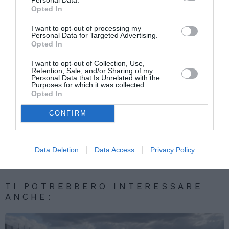
una soluzione sistematica al problema
Opted In
dell’immigrazione”.
I want to opt-out of processing my
Personal Data for Targeted Advertising.
Opted In
I want to opt-out of Collection, Use,
Retention, Sale, and/or Sharing of my
Personal Data that Is Unrelated with the
Articolo precedente
Purposes for which it was collected.
Vedi
Opted In
di
A Sabaudia indiani e pakistani festeggiano
più
insieme l’Eid al fitr
CONFIRM
Articolo seguente
Il Veneto aiuta le famiglie numerose (ma
non immigrate)
Data Deletion
Data Access
Privacy Policy
TI POTREBBERO INTERESSARE
ANCHE: