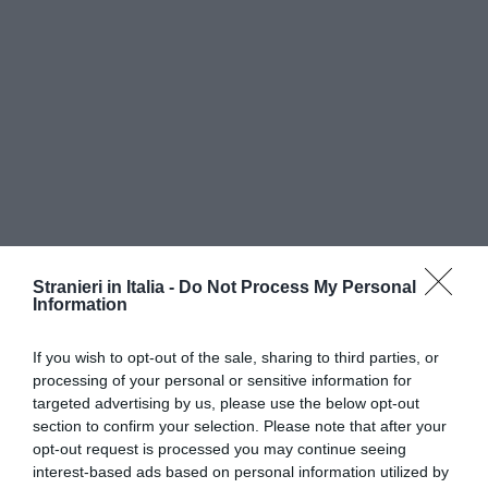
Secondo le nuove norme, entrate in vigore lo
scorso 18 ottobre,
esporre il tagliando non è più
Stranieri in Italia -
Do Not Process My Personal
Information
obbligatorio
e probabilmente col tempo le
compagnie non lo rilasceranno neanche più. È
If you wish to opt-out of the sale, sharing to third parties, or
processing of your personal or sensitive information for
però ancora obbligatorio avere sempre in auto il
targeted advertising by us, please use the below opt-out
certificato
di assicurazione, che contiene tutti
section to confirm your selection. Please note that after your
opt-out request is processed you may continue seeing
gli estremi della polizza.
interest-based ads based on personal information utilized by