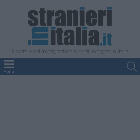
Il portale dell'immigrazione e degli immigrati in Italia
S
Menu