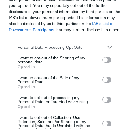
Inutile chiedersi ora se si dovrà andare allo Sportello Unico per
your opt-out. You may separately opt-out of the further
disclosure of your personal information by third parties on the
l’Immigrazione o all’Inps. L’indirizzo preciso a cui bussare, insieme
IAB’s list of downstream participants. This information may
a giorno e ora dell’appuntamento, arriverà insieme alla
also be disclosed by us to third parties on the
IAB’s List of
Downstream Participants
that may further disclose it to other
convocazione.
third parties.
Personal Data Processing Opt Outs
Elvio Pasca
I want to opt-out of the Sharing of my
personal data.
Opted In
Articolo precedente
Vedi
I want to opt-out of the Sale of my
Personal Data.
di
Ministero Interno: postazioni dello
Opted In
più
Sportello Unico per limmigrazione presso le
sedi Inps.
I want to opt-out of processing my
Personal Data for Targeted Advertising.
Articolo seguente
Opted In
Regolarizzazione: più sportelli per firmare il
contratto
I want to opt-out of Collection, Use,
Retention, Sale, and/or Sharing of my
Personal Data that Is Unrelated with the