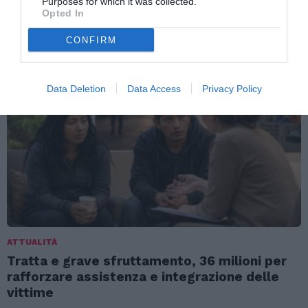
Purposes for which it was collected.
Opted In
TI POTREBBERO INTERESSARE
ANCHE:
CONFIRM
Data Deletion
Data Access
Privacy Policy
ATTUALITÀ
Tratta e grave sfruttamento, 36 milioni per
rafforzare assistenza e integrazione delle
vittime