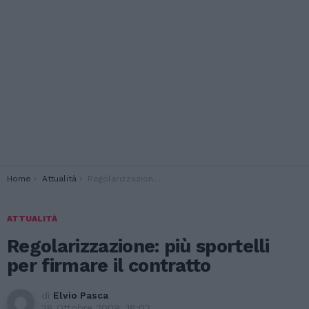
You are here:
Home
Attualità
Regolarizzazione: più sportelli per firmare il contratto
ATTUALITÀ
Regolarizzazione: più sportelli
per firmare il contratto
di
Elvio Pasca
28 Ottobre 2009, 18:02