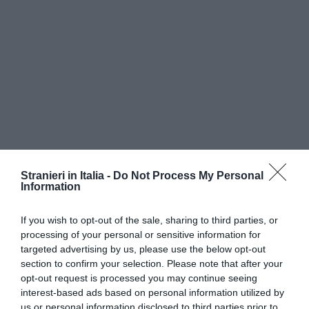
Stranieri in Italia -
Do Not Process My Personal
Information
If you wish to opt-out of the sale, sharing to third parties, or
processing of your personal or sensitive information for
targeted advertising by us, please use the below opt-out
section to confirm your selection. Please note that after your
Il nuovo governo vuole intervenire anche sugli
opt-out request is processed you may continue seeing
interest-based ads based on personal information utilized by
attuali
campi di detenzione per i migranti
, che
us or personal information disclosed to third parties prior to