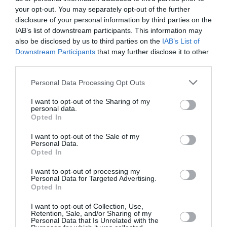
Syriza e Christodoulopoulou considerano dei
your opt-out. You may separately opt-out of the further
lager. "Queste strutture sono incompatibili con il
disclosure of your personal information by third parties on the
IAB’s list of downstream participants. This information may
senso di umanità, con lo stato di diritto e con
also be disclosed by us to third parties on the
IAB’s List of
ogni ragionevolezza" dice il viceministro.
Downstream Participants
that may further disclose it to other
third parties.
Addio anche alle "
operazioni di pulizia"
contro
Personal Data Processing Opt Outs
l'immigrazione irregolare avviate dal passato
I want to opt-out of the Sharing of my
governo, come la famigerata Zeus Xenios. I
personal data.
Opted In
poliziotti impegnati in quelle operazioni sono
stati accusati di abusi nei confronti di immigrati.
I want to opt-out of the Sale of my
Personal Data.
Secondo Amnesty International tra aprile 20012 e
Opted In
giugno 2013 120 mila persone sono state fermate
I want to opt-out of processing my
Personal Data for Targeted Advertising.
e controllate con l'etnic profiling, cioè solo sulla
Opted In
base del loro aspetto "esotico", una pratica
I want to opt-out of Collection, Use,
razzista.
Retention, Sale, and/or Sharing of my
Personal Data that Is Unrelated with the