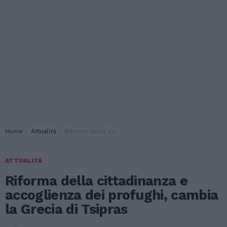
You are here:
Home
Attualità
Riforma della cittadinanza e accoglienza dei profughi, cambia la Grecia di Tsipras
ATTUALITÀ
Riforma della cittadinanza e
accoglienza dei profughi, cambia
la Grecia di Tsipras