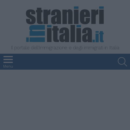
Il portale dell'immigrazione e degli immigrati in Italia
S
Menu