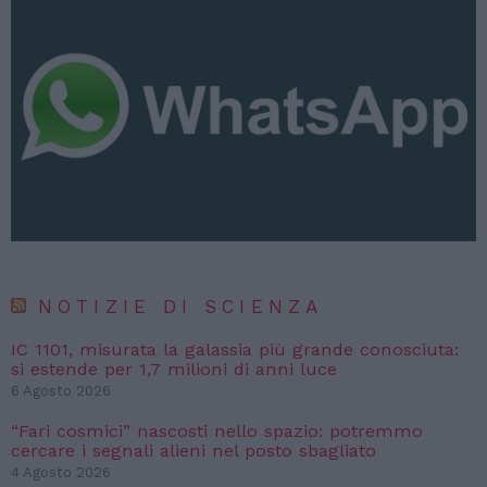
NOTIZIE DI SCIENZA
IC 1101, misurata la galassia più grande conosciuta:
si estende per 1,7 milioni di anni luce
6 Agosto 2026
“Fari cosmici” nascosti nello spazio: potremmo
cercare i segnali alieni nel posto sbagliato
4 Agosto 2026