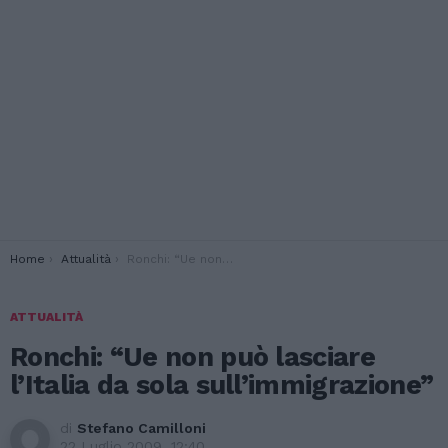
You are here:
Home
Attualità
Ronchi: “Ue non può lasciare l’Italia da sola sull’immigrazione”
ATTUALITÀ
Ronchi: “Ue non può lasciare
l’Italia da sola sull’immigrazione”
di
Stefano Camilloni
22 Luglio 2009, 12:40