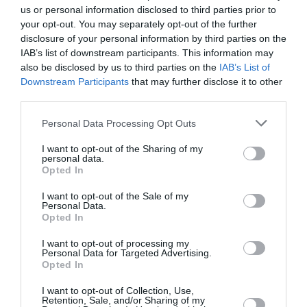
us or personal information disclosed to third parties prior to
your opt-out. You may separately opt-out of the further
disclosure of your personal information by third parties on the
IAB’s list of downstream participants. This information may
also be disclosed by us to third parties on the
IAB’s List of
Downstream Participants
that may further disclose it to other
third parties.
Ora – conclude – continueremo a mantenere
Personal Data Processing Opt Outs
una pressione fortissima sulla Commissione
I want to opt-out of the Sharing of my
personal data.
europea affinché si passi, senza indugio, dalle
Opted In
parole ai fatti".
I want to opt-out of the Sale of my
Personal Data.
Opted In
Articolo precedente
Vedi
I want to opt-out of processing my
di
Regolarizzazione: sì definitivo entro il 2
Personal Data for Targeted Advertising.
più
agosto
Opted In
Articolo seguente
I want to opt-out of Collection, Use,
Retention, Sale, and/or Sharing of my
Marocchino tranviere. La Lega: “Aberrante”