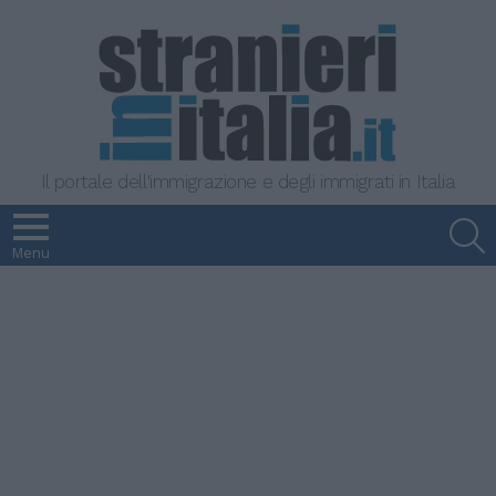
Il portale dell'immigrazione e degli immigrati in Italia
S
Menu