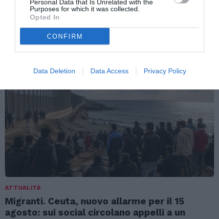
Personal Data that Is Unrelated with the
Purposes for which it was collected.
Opted In
TI POTREBBERO INTERESSARE
CONFIRM
ANCHE:
Data Deletion
Data Access
Privacy Policy
ATTUALITÀ
Migranti. Ceuta, nuovo allarme per il 15
agosto: sui social circolano appelli a un