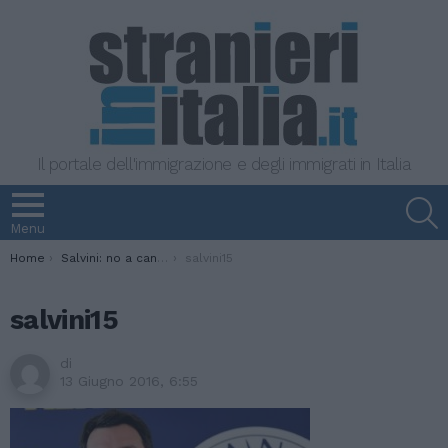
Il portale dell'immigrazione e degli immigrati in Italia
S
Menu
You are here:
Home
Salvini: no a cancellazione reato immigrazione clandestina
salvini15
salvini15
di
13 Giugno 2016, 6:55