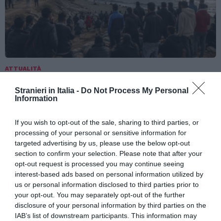
ATTUALITÀ
Migranti. Ceuta, nuovo allarme per il 15
Stranieri in Italia -
Do Not Process My Personal
agosto: sui social circolano appelli a un
Information
ingresso di massa
If you wish to opt-out of the sale, sharing to third parties, or
processing of your personal or sensitive information for
targeted advertising by us, please use the below opt-out
section to confirm your selection. Please note that after your
opt-out request is processed you may continue seeing
interest-based ads based on personal information utilized by
us or personal information disclosed to third parties prior to
your opt-out. You may separately opt-out of the further
disclosure of your personal information by third parties on the
IAB’s list of downstream participants. This information may