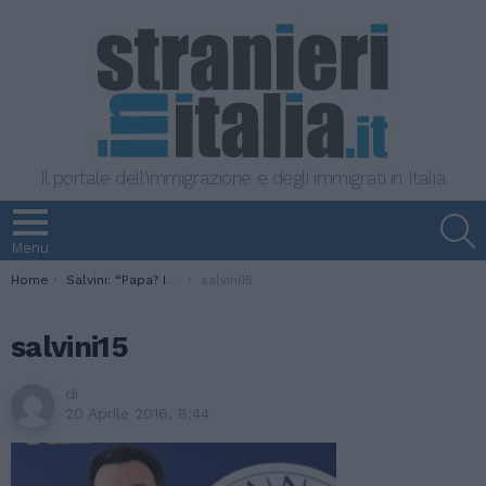
Il portale dell'immigrazione e degli immigrati in Italia
S
Menu
You are here:
Home
Salvini: “Papa? Immigrati un dono per le cooperative”
salvini15
salvini15
di
20 Aprile 2016, 8:44