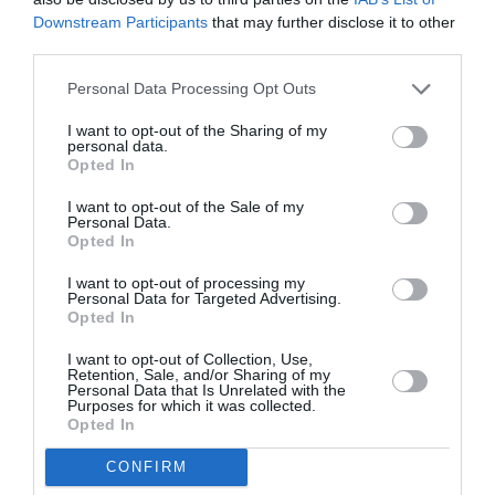
Downstream Participants
that may further disclose it to other
third parties.
ATTUALITÀ
Cagliari, smantellata rete accusata di
Personal Data Processing Opt Outs
favorire l’immigrazione irregolare: otto fermi
I want to opt-out of the Sharing of my
personal data.
Opted In
I want to opt-out of the Sale of my
Personal Data.
Opted In
I want to opt-out of processing my
Personal Data for Targeted Advertising.
Opted In
I want to opt-out of Collection, Use,
Retention, Sale, and/or Sharing of my
Personal Data that Is Unrelated with the
Purposes for which it was collected.
Opted In
ATTUALITÀ
CONFIRM
Tratta e grave sfruttamento, 36 milioni per