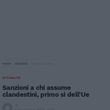
You are here:
Home
Attualità
Sanzioni a chi assume clandestini, primo sì dell’Ue
ATTUALITÀ
Sanzioni a chi assume
clandestini, primo sì dell’Ue
di
5 Novembre 2008, 11:26