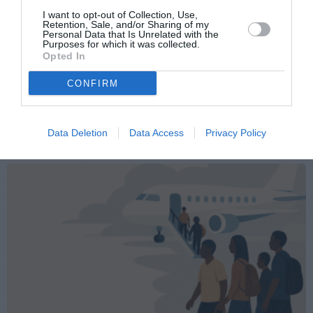
di
IMMIGRAZIONE: MARAVENTANO (LN),
I want to opt-out of Collection, Use,
più
GIUSTO STOP MSF A LAMPEDUSA
Retention, Sale, and/or Sharing of my
Personal Data that Is Unrelated with the
Articolo seguente
Purposes for which it was collected.
Opted In
Nel 2008 morti 509 immigrati durante i
“viaggi della speranza”
CONFIRM
TI POTREBBERO INTERESSARE
Data Deletion
Data Access
Privacy Policy
ANCHE: