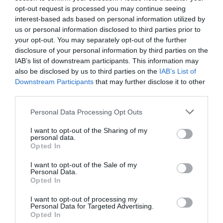
opt-out request is processed you may continue seeing
interest-based ads based on personal information utilized by
us or personal information disclosed to third parties prior to
your opt-out. You may separately opt-out of the further
disclosure of your personal information by third parties on the
Fra queste la commissione indica lo
IAB’s list of downstream participants. This information may
also be disclosed by us to third parties on the
IAB’s List of
sfruttamento dei minori oltre alla violenza, al
Downstream Participants
that may further disclose it to other
trattamento degradante e all’intimidazione. In
third parties.
questi casi le violazioni assumono una rilevanza
Personal Data Processing Opt Outs
penale, secondo il testo votato oggi. La
I want to opt-out of the Sharing of my
commissione parlamentare ha anche approvato
personal data.
Opted In
un emendamento di Fava, in base al quale il
rimpatrio è sospeso fino a quando il lavoratore
I want to opt-out of the Sale of my
Personal Data.
non abbia ricevuto tutti gli arretrati.
Opted In
I want to opt-out of processing my
Personal Data for Targeted Advertising.
Opted In
Articolo precedente
Vedi