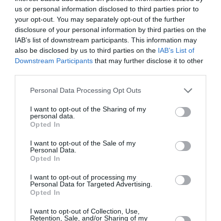
us or personal information disclosed to third parties prior to
your opt-out. You may separately opt-out of the further
disclosure of your personal information by third parties on the
IAB’s list of downstream participants. This information may
also be disclosed by us to third parties on the
IAB’s List of
Downstream Participants
that may further disclose it to other
third parties.
Le regioni italiane più industrializzate e pertanto
con la maggior offerta di lavoro, sono quelle con
Personal Data Processing Opt Outs
una maggior presenza di studenti con
I want to opt-out of the Sharing of my
personal data.
cittadinanza non italiana: un quarto del totale
Opted In
degli studenti stranieri, 185mila, è concentrato in
I want to opt-out of the Sale of my
Lombardia, seguono il Veneto (89mila), l’Emilia
Personal Data.
Opted In
Romagna (87mila) e il Lazio (72mila). Fanalini di
I want to opt-out of processing my
coda il Molise (1600) e la Valle D’Aosta (1500).
Personal Data for Targeted Advertising.
Opted In
Il rapporto ridimensiona anche l’allarme sulle
I want to opt-out of Collection, Use,
cosiddette “classi ghetto”. A livello nazionale, la
Retention, Sale, and/or Sharing of my