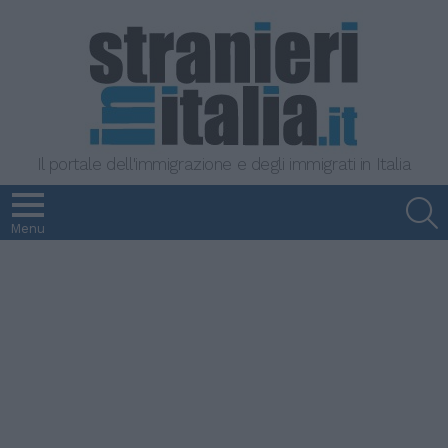
Il portale dell'immigrazione e degli immigrati in Italia
S
Menu