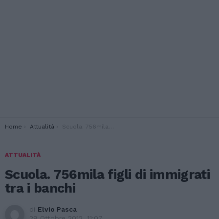
You are here:
Home
Attualità
Scuola. 756mila figli di immigrati tra i banchi
ATTUALITÀ
Scuola. 756mila figli di immigrati
tra i banchi
di
Elvio Pasca
29 Ottobre 2012, 11:07