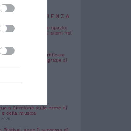
TIZIE DI SCIENZA
osmici” nascosti nello spazio:
o cercare i segnali alieni nel
bagliato
 2026
e Galileo: come certificare
icità dei dati digitali grazie ai
 2026
TIZIE DI
TTACOLO
que a Sirmione sulle orme di
 e della musica
 2026
o Festival, dopo il successo di