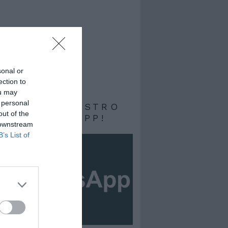
sonal or
ection to
ou may
 personal
RIVITI AL NOSTRO
out of the
ALE WHATSAPP!
 downstream
B’s List of