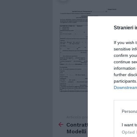
Stranieri i
If you wish 
sensitive in
confirm you
continue se
information 
further disc
participants
Downstream 
Persona
Articolo precedente
Vedi
di
Contratto di Soggiorno
I want t
più
Modelli Q/R
Opted 