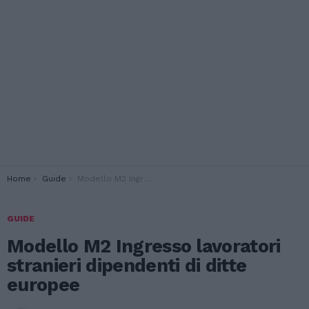
You are here:
Home
Guide
Modello M2 Ingresso lavoratori stranieri dipendenti di ditte europee
GUIDE
Modello M2 Ingresso lavoratori
stranieri dipendenti di ditte
europee