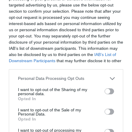
targeted advertising by us, please use the below opt-out
section to confirm your selection. Please note that after your
opt-out request is processed you may continue seeing
interest-based ads based on personal information utilized by
Articolo precedente
Vedi
us or personal information disclosed to third parties prior to
di
Inps circolare n. 68 del 10 giugno 2008
your opt-out. You may separately opt-out of the further
più
assegni per il nucleo familiare
disclosure of your personal information by third parties on the
IAB’s list of downstream participants. This information may
Articolo seguente
also be disclosed by us to third parties on the
IAB’s List of
Bondi: “LItalia non è xenofoba”
Downstream Participants
that may further disclose it to other
third parties.
TI POTREBBERO INTERESSARE
Personal Data Processing Opt Outs
ANCHE:
I want to opt-out of the Sharing of my
personal data.
Opted In
I want to opt-out of the Sale of my
Personal Data.
Opted In
I want to opt-out of processing my