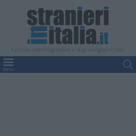
Il portale dell'immigrazione e degli immigrati in Italia
S
Menu