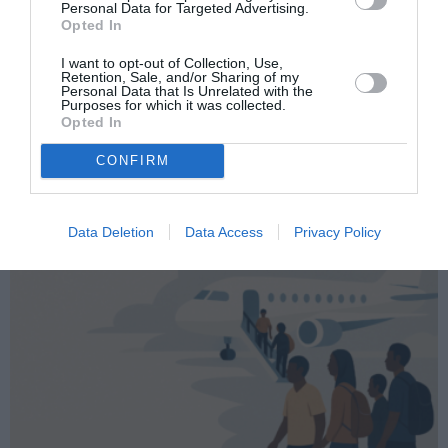
Personal Data for Targeted Advertising.
Opted In
I want to opt-out of Collection, Use,
Retention, Sale, and/or Sharing of my
Personal Data that Is Unrelated with the
Purposes for which it was collected.
Opted In
ATTUALITÀ
Patto Ue su migrazione e asilo, il decreto
CONFIRM
diventa legge: nuove regole per richieste,
frontiere e accesso al lavoro
Data Deletion
Data Access
Privacy Policy