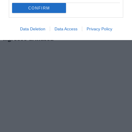
CONFIRM
ATTUALITÀ
Migranti. Ceuta, nuovo allarme per il 15
Data Deletion
Data Access
Privacy Policy
agosto: sui social circolano appelli a un
ingresso di massa