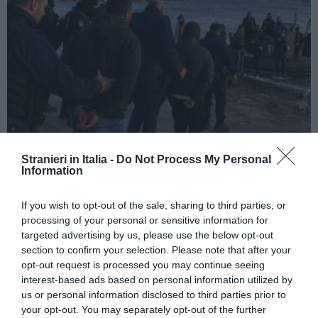
ATTUALITÀ
Stranieri in Italia -
Do Not Process My Personal
Information
Cagliari, smantellata rete accusata di
favorire l’immigrazione irregolare: otto fermi
If you wish to opt-out of the sale, sharing to third parties, or
processing of your personal or sensitive information for
targeted advertising by us, please use the below opt-out
section to confirm your selection. Please note that after your
opt-out request is processed you may continue seeing
interest-based ads based on personal information utilized by
us or personal information disclosed to third parties prior to
your opt-out. You may separately opt-out of the further