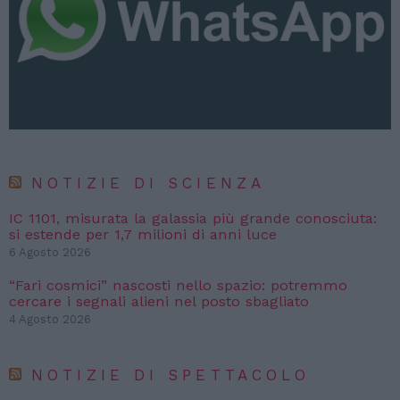
NOTIZIE DI SCIENZA
IC 1101, misurata la galassia più grande conosciuta:
si estende per 1,7 milioni di anni luce
6 Agosto 2026
“Fari cosmici” nascosti nello spazio: potremmo
cercare i segnali alieni nel posto sbagliato
4 Agosto 2026
NOTIZIE DI SPETTACOLO