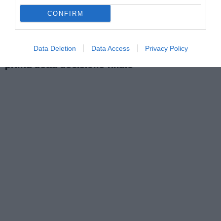
CONFIRM
ATTUALITÀ
Data Deletion
Data Access
Privacy Policy
Richiedenti asilo, l’integrazione deve iniziare
prima della decisione finale