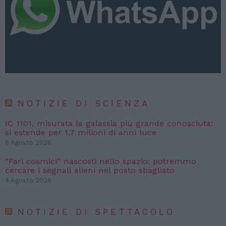
NOTIZIE DI SCIENZA
IC 1101, misurata la galassia più grande conosciuta:
si estende per 1,7 milioni di anni luce
6 Agosto 2026
“Fari cosmici” nascosti nello spazio: potremmo
cercare i segnali alieni nel posto sbagliato
4 Agosto 2026
NOTIZIE DI SPETTACOLO