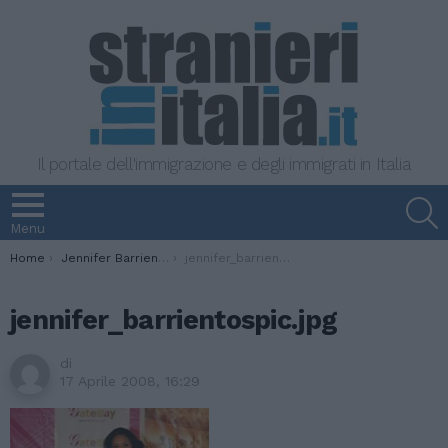
Il portale dell'immigrazione e degli immigrati in Italia
S
Menu
You are here:
Home
Jennifer Barrientos, la miss filippina che vuole l'”universo”
jennifer_barrientospic.jpg
jennifer_barrientospic.jpg
di
17 Aprile 2008, 16:29