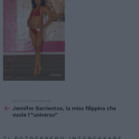
Articolo precedente
Vedi
di
Jennifer Barrientos, la miss filippina che
più
vuole l'”universo”
TI POTREBBERO INTERESSARE