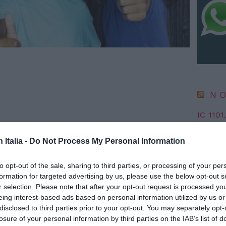
NO
IC 1101
conosci
anni l
n Italia -
Do Not Process My Personal Information
6 Agosto
“Fari c
to opt-out of the sale, sharing to third parties, or processing of your per
potremm
formation for targeted advertising by us, please use the below opt-out s
posto s
r selection. Please note that after your opt-out request is processed y
4 Agosto
eing interest-based ads based on personal information utilized by us or
disclosed to third parties prior to your opt-out. You may separately opt-
losure of your personal information by third parties on the IAB’s list of
da parte della Commissione occupazione e affari sociali del
NO