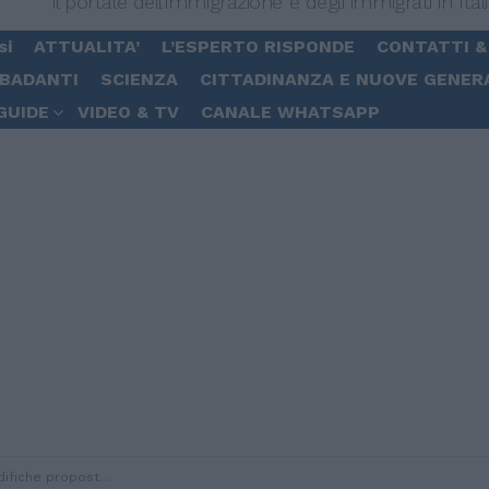
Il portale dell'immigrazione e degli immigrati in Ital
si
ATTUALITA’
L’ESPERTO RISPONDE
CONTATTI &
 BADANTI
SCIENZA
CITTADINANZA E NUOVE GENER
GUIDE
VIDEO & TV
CANALE WHATSAPP
tori lavoro di irregolari e Carta Blu