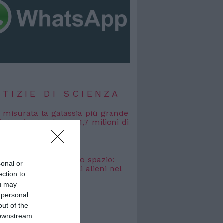
TIZIE DI SCIENZA
, misurata la galassia più grande
uta: si estende per 1,7 milioni di
uce
 2026
osmici” nascosti nello spazio:
sonal or
o cercare i segnali alieni nel
ection to
bagliato
ou may
 2026
 personal
out of the
 downstream
TIZIE DI