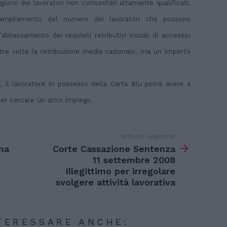
giorni dei lavoratori non comunitari altamente qualificati,
’ampliamento del numero dei lavoratori che possono
’abbassamento dei requisiti retributivi iniziali di accesso:
a tre volte la retribuzione media nazionale, ma un importo
a, il lavoratore in possesso della Carta Blu potrà avere a
per cercare un altro impiego.
Articolo seguente
ma
Corte Cassazione Sentenza
11 settembre 2008
Illegittimo per irregolare
svolgere attività lavorativa
TERESSARE ANCHE: