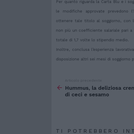
Per quanto riguarda la Carta Blu e i sog
le modifiche approvate prevedono l
ottenere tale titolo al soggiorno, con l
non più un coefficiente salariale pari 
totale di 1,7 volte lo stipendio medio.
Inoltre, conclusa l’esperienza lavorativ
disposizione altri sei mesi di soggiorno 
Articolo precedente
Vedi
di
Hummus, la deliziosa cre
più
di ceci e sesamo
TI POTREBBERO IN