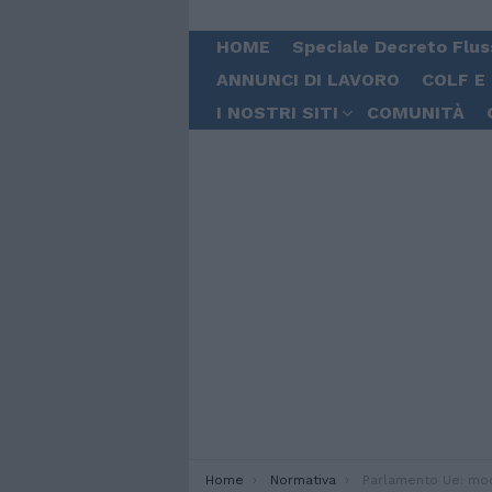
HOME
Speciale Decreto Flus
ANNUNCI DI LAVORO
COLF E
I NOSTRI SITI
COMUNITÀ
You are here:
Home
Normativa
Parlamento Ue: modifiche proposta direttiva da