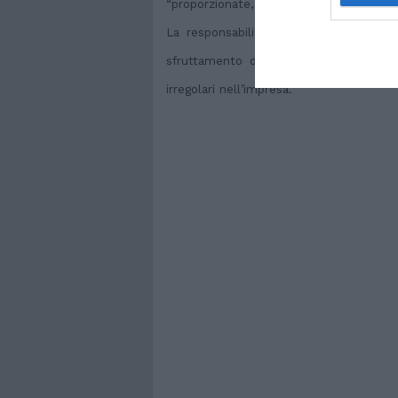
“proporzionate, adeguate ed efficaci”.
La responsabilità penale del datore di
sfruttamento del clandestino, di tratt
irregolari nell’impresa.