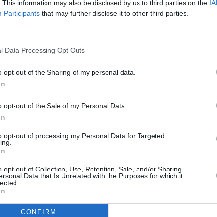
. This information may also be disclosed by us to third parties on the
IA
SPE
 alla proposta di direttiva che introduce sanzioni contro
Participants
that may further disclose it to other third parties.
tori extra Ue illegali. Nella stessa sessione, sono state
Grande
Festiva
elative alla concessione della Carta Blu per i lavoratori
6 Agosto
l Data Processing Opt Outs
Robbie
l’event
o opt-out of the Sharing of my personal data.
FESTI
nieri irregolari, le modifiche prevedono la comminazione di
In
6 Agosto
datore di lavoro sia un singolo cittadino che contratta un
o opt-out of the Sale of my Personal Data.
domicilio”.
In
Photosh
con le attuali tendenze italiane un pò più "permissive" nei
to opt-out of processing my Personal Data for Targeted
ici.
ing.
In
r gli Stati membri, stabilire un periodo di tempo in cui
o opt-out of Collection, Use, Retention, Sale, and/or Sharing
à di regolarizzare il loro rapporto, ipotesi valutabile caso
ersonal Data that Is Unrelated with the Purposes for which it
lected.
In
ga irregolari, si legge testulamente, dovranno essere
CONFIRM