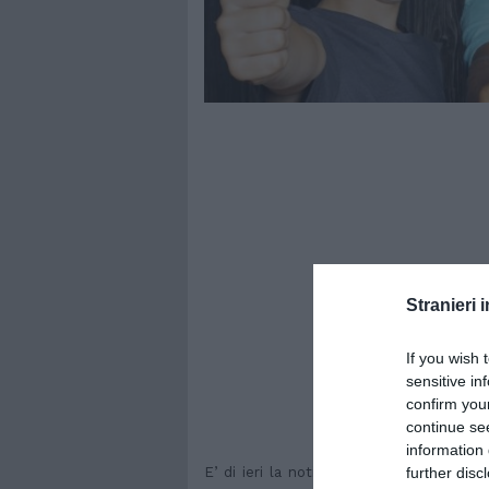
Stranieri i
If you wish 
sensitive in
confirm you
continue se
information 
further disc
E’ di ieri la notizia dell’approvazione 