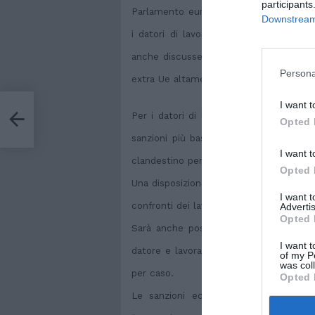
participants
Parlamento europeo di alcune modifiche
Downstream 
i datori di lavoro che impiegano lavora
anche discusse e approvate modifiche r
Persona
extra Ue altamente qualificati.
I want t
ci e
Per i datori di lavoro di cittadini stra
Opted 
sanzioni più basse nel caso in cui “il 
I want t
clandestino per compiti di assistenza a 
Opted 
Una disposizione, se vogliamo, in linea 
I want 
confronti dei lavoratori irregolari domest
Advertis
Opted 
Sarà anche possibile, teoricamente, pe
I want t
datore e lavoratore avranno la possibilit
of my P
was col
per caso.
Opted 
Le sanzioni economiche per chi impie