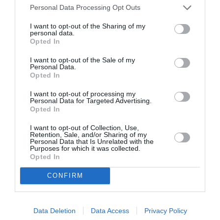
Personal Data Processing Opt Outs
I want to opt-out of the Sharing of my
personal data.
Opted In
I want to opt-out of the Sale of my
Personal Data.
Opted In
I want to opt-out of processing my
Personal Data for Targeted Advertising.
Opted In
I want to opt-out of Collection, Use,
ATTUALITÀ
Retention, Sale, and/or Sharing of my
Personal Data that Is Unrelated with the
Migranti, scontro tra Spagna e Italia dopo la
Purposes for which it was collected.
crisi di Ceuta: Albares accusa Roma di scarsa
Opted In
solidarietà
CONFIRM
Data Deletion
Data Access
Privacy Policy