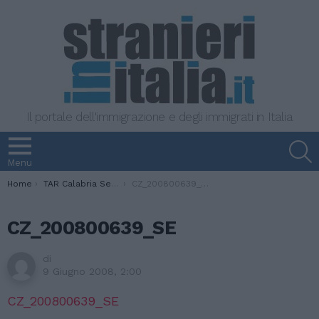
Il portale dell'immigrazione e degli immigrati in Italia
S
Menu
You are here:
Home
TAR Calabria Sentenza 6 giugno 08 Rigetto rinnovo pds lavoro fittizio e mancata cessione fabbricato
CZ_200800639_SE
CZ_200800639_SE
di
9 Giugno 2008, 2:00
CZ_200800639_SE