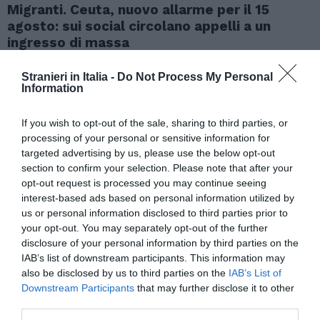
Migranti. Ceuta, nuovo allarme per il 15
agosto: sui social circolano appelli a un
ingresso di massa
Stranieri in Italia -
Do Not Process My Personal
Information
If you wish to opt-out of the sale, sharing to third parties, or
processing of your personal or sensitive information for
targeted advertising by us, please use the below opt-out
section to confirm your selection. Please note that after your
opt-out request is processed you may continue seeing
interest-based ads based on personal information utilized by
us or personal information disclosed to third parties prior to
your opt-out. You may separately opt-out of the further
disclosure of your personal information by third parties on the
IAB’s list of downstream participants. This information may
ATTUALITÀ
also be disclosed by us to third parties on the
IAB’s List of
Richiedenti asilo, l’integrazione deve iniziare
Downstream Participants
that may further disclose it to other
prima della decisione finale
third parties.