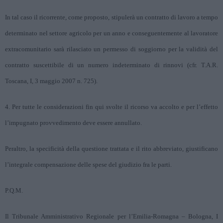
In tal caso il ricorrente, come proposto, stipulerà un contratto di lavoro a tempo
determinato nel settore agricolo per un anno e conseguentemente al lavoratore
extracomunitario sarà rilasciato un permesso di soggiorno per la validità del
contratto suscettibile di un numero indeterminato di rinnovi (cfr. T.A.R.
Toscana, I, 3 maggio 2007 n. 725).
4. Per tutte le considerazioni fin qui svolte il ricorso va accolto e per l’effetto
l’impugnato provvedimento deve essere annullato.
Peraltro, la specificità della questione trattata e il rito abbreviato, giustificano
l’integrale compensazione delle spese del giudizio fra le parti.
P.Q.M.
Il Tribunale Amministrativo Regionale per l’Emilia-Romagna – Bologna, I