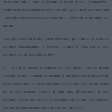
(extracomunitario o non) un rapporto di lavoro unico e continuativo –
caratterizzato dalla permanenza del vincolo obbligatorio tra le parti nonostante
l’intervallo tra le successive attività stagionali, – invece che di una pluralità di
rapporti.
In tal caso si tratta di lavoro a tempo determinato per il quale, ove si tratti di
lavoratori extracomunitari, è necessario ottenere il nulla osta ai sensi
dell’articolo 22 del d.lgs 286 del 1998.
3.4 – Ciò posto osserva il Collegio che nella specie l’Azienda agricola
ricorrente, avendo intenzione di assumere il cittadino albanese Hajdar Karaj
come operaio agricolo a tempo determinato con contratto della durata di mesi
12, ha legittimamente richiesto il nulla osta all’assunzione ai sensi
dell’articolo 22 del citato d.lgs n. 268 nel rispetto delle quote flussi d’ingresso
di lavoratori extracomunitari non stagionali per l’anno 2007.