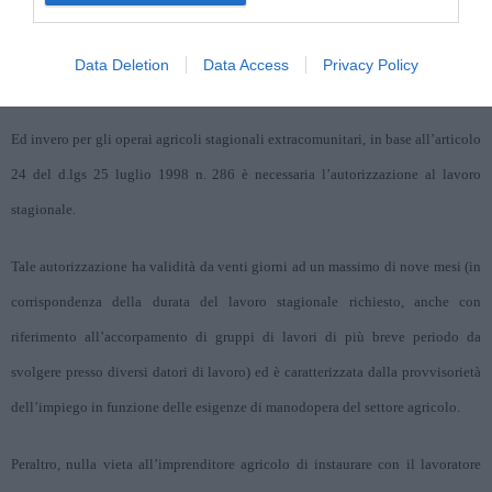
Tale distinzione assume indubbio specifico rilievo nel caso di impiego di
Data Deletion
Data Access
Privacy Policy
operai agricoli extracomunitari.
Ed invero per gli operai agricoli stagionali extracomunitari, in base all’articolo
24 del d.lgs 25 luglio 1998 n. 286 è necessaria l’autorizzazione al lavoro
stagionale.
Tale autorizzazione ha validità da venti giorni ad un massimo di nove mesi (in
corrispondenza della durata del lavoro stagionale richiesto, anche con
riferimento all’accorpamento di gruppi di lavori di più breve periodo da
svolgere presso diversi datori di lavoro) ed è caratterizzata dalla provvisorietà
dell’impiego in funzione delle esigenze di manodopera del settore agricolo.
Peraltro, nulla vieta all’imprenditore agricolo di instaurare con il lavoratore