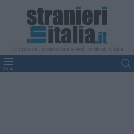
Il portale dell'immigrazione e degli immigrati in Italia
S
Menu