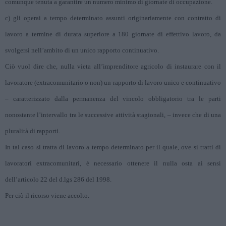
comunque tenuta a garantire un numero minimo di giornate di occupazione.
c) gli operai a tempo determinato assunti originariamente con contratto di
lavoro a termine di durata superiore a 180 giornate di effettivo lavoro, da
svolgersi nell’ambito di un unico rapporto continuativo.
Ciò vuol dire che, nulla vieta all’imprenditore agricolo di instaurare con il
lavoratore (extracomunitario o non) un rapporto di lavoro unico e continuativo
– caratterizzato dalla permanenza del vincolo obbligatorio tra le parti
nonostante l’intervallo tra le successive attività stagionali, – invece che di una
pluralità di rapporti.
In tal caso si tratta di lavoro a tempo determinato per il quale, ove si tratti di
lavoratori extracomunitari, è necessario ottenere il nulla osta ai sensi
dell’articolo 22 del d.lgs 286 del 1998.
Per ciò il ricorso viene accolto.