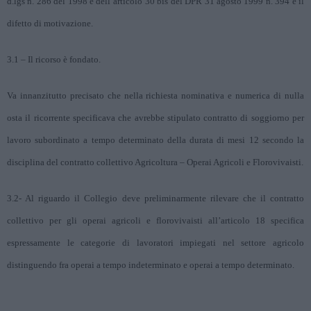
d.lgs n. 286 del 1998 e dell’articolo 30 bis del DPR 31 agosto 1999 n. 394 e il
difetto di motivazione.
3.1 – Il ricorso è fondato.
Va innanzitutto precisato che nella richiesta nominativa e numerica di nulla
osta il ricorrente specificava che avrebbe stipulato contratto di soggiorno per
lavoro subordinato a tempo determinato della durata di mesi 12 secondo la
disciplina del contratto collettivo Agricoltura – Operai Agricoli e Florovivaisti.
3.2- Al riguardo il Collegio deve preliminarmente rilevare che il contratto
collettivo per gli operai agricoli e florovivaisti all’articolo 18 specifica
espressamente le categorie di lavoratori impiegati nel settore agricolo
distinguendo fra operai a tempo indeterminato e operai a tempo determinato.