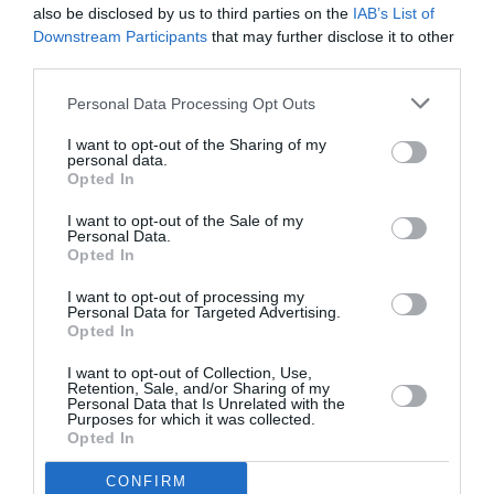
Nella categoria degli operai a tempo determinato si distinguono:
also be disclosed by us to third parties on the
IAB’s List of
Downstream Participants
that may further disclose it to other
third parties.
a) i lavoratori stagionali e cioè quei lavoratori assunti per la esecuzione di
lavori di breve durata, stagionali o a carattere saltuario.
Personal Data Processing Opt Outs
I want to opt-out of the Sharing of my
b) gli operai a tempo determinato che sono assunti per l’esecuzione di più
personal data.
Opted In
lavori stagionali e per più fasi lavorative nell’anno ai quali l’azienda è
I want to opt-out of the Sale of my
comunque tenuta a garantire un numero minimo di giornate di occupazione.
Personal Data.
Opted In
c) gli operai a tempo determinato assunti originariamente con contratto di
I want to opt-out of processing my
Personal Data for Targeted Advertising.
lavoro a termine di durata superiore a 180 giornate di effettivo lavoro, da
Opted In
svolgersi nell’ambito di un unico rapporto continuativo.
I want to opt-out of Collection, Use,
Retention, Sale, and/or Sharing of my
Personal Data that Is Unrelated with the
3.3 – E’ dunque lo stesso contratto collettivo che nell’ambito delle categorie di
Purposes for which it was collected.
Opted In
lavoratori agricoli a tempo determinato introduce le sottocategorie dei
CONFIRM
lavoratori stagionali e degli operai a tempo determinato.