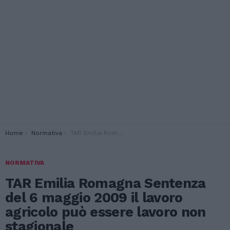
You are here:
Home
Normativa
TAR Emilia Romagna Sentenza del 6 maggio 2009 il lavoro agricolo può essere lavoro non stagionale
NORMATIVA
TAR Emilia Romagna Sentenza
del 6 maggio 2009 il lavoro
agricolo può essere lavoro non
stagionale