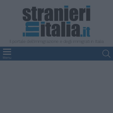
Il portale dell'immigrazione e degli immigrati in Italia
S
Menu