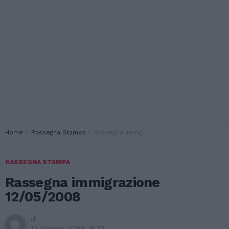
You are here:
Home
Rassegna Stampa
Rassegna immigrazione 12/05/2008
RASSEGNA STAMPA
Rassegna immigrazione
12/05/2008
di
12 Maggio 2008, 9:33