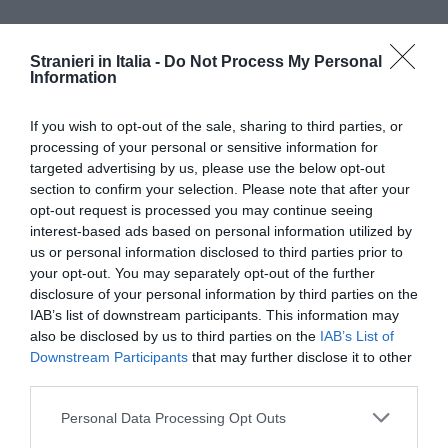
Stranieri in Italia -
Do Not Process My Personal
Information
If you wish to opt-out of the sale, sharing to third parties, or
Il Sole 24 Ore
processing of your personal or sensitive information for
targeted advertising by us, please use the below opt-out
La rotta dei clandestini punta sulle città del
section to confirm your selection. Please note that after your
Nord
opt-out request is processed you may continue seeing
interest-based ads based on personal information utilized by
us or personal information disclosed to third parties prior to
inToscana
your opt-out. You may separately opt-out of the further
Immigrazione, un bando per accogliere i minori
disclosure of your personal information by third parties on the
non accompagnati
IAB’s list of downstream participants. This information may
also be disclosed by us to third parties on the
IAB’s List of
Downstream Participants
that may further disclose it to other
third parties.
Articolo precedente
Vedi
di
Immigrazione, da Ue un quadro di vincoli e
Personal Data Processing Opt Outs
più
garanzie