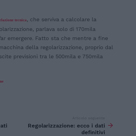
, che serviva a calcolare la
elazione tecnica
olarizzazione, parlava solo di 170mila
far emergere. Fatto sta che mentre a fine
acchina della regolarizzazione, proprio dal
scite previsioni tra le 500mila e 750mila
one
Articolo seguente
ati
Regolarizzazione: ecco i dati
definitivi