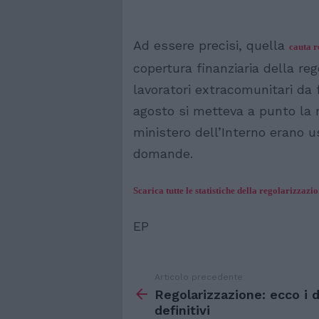
Ad essere precisi, quella
cauta r
copertura finanziaria della reg
lavoratori extracomunitari da 
agosto si metteva a punto la m
ministero dell’Interno erano u
domande.
Scarica tutte le statistiche della regolarizzazi
EP
Articolo precedente
Vedi
di
Regolarizzazione: ecco i d
più
definitivi