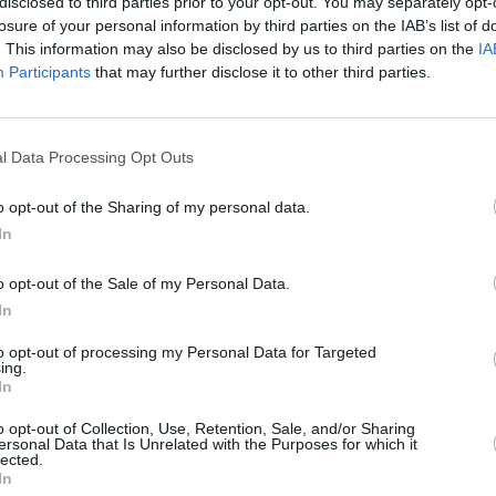
disclosed to third parties prior to your opt-out. You may separately opt-
comunitari. Dal 1 al 30 settembre sono arrivate complessivamente al
SPE
losure of your personal information by third parties on the IAB’s list of
8 per colf e 114.336 per badanti.
. This information may also be disclosed by us to third parties on the
IA
Grande
Participants
that may further disclose it to other third parties.
Festiva
pedito la domanda da soli (149.670)
6 Agosto
o a quanti si sono affidati ad associazioni
Robbie
l Data Processing Opt Outs
l’event
ealtà nel primo dato rientrano anche quelli
FESTI
tri servizi, avvocati, commercialisti ecc. In
6 Agosto
o opt-out of the Sharing of my personal data.
nti del lavoro (5.419) o agli sportelli dei
In
Photosh
o opt-out of the Sale of my Personal Data.
In
uidata da Milano (43.393 domande, il
 e Napoli (24.331 8,25%), seguono Brescia,
to opt-out of processing my Personal Data for Targeted
ing.
gna , Modena e Reggio Emilia. Tra i
In
aini (37.178 domande, il 12,61%), marocchini
o opt-out of Collection, Use, Retention, Sale, and/or Sharing
ersonal Data that Is Unrelated with the Purposes for which it
588 8,68%), quindi cinesi, bangladesi,
lected.
In
lbanesi e pakistani.