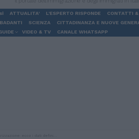
Il portale dell'immigrazione e degli immigrati in Ital
si
ATTUALITA’
L’ESPERTO RISPONDE
CONTATTI &
 BADANTI
SCIENZA
CITTADINANZA E NUOVE GENER
GUIDE
VIDEO & TV
CANALE WHATSAPP
izzazione: ecco i dati definitivi