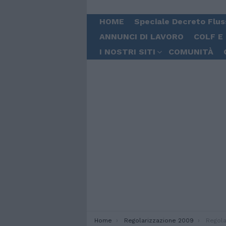
HOME
Speciale Decreto Flus
ANNUNCI DI LAVORO
COLF E
I NOSTRI SITI
COMUNITÀ
You are here:
Home
Regolarizzazione 2009
Regolar