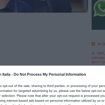
NO
IC 1101
conosci
anni l
6 Agosto
n Italia -
Do Not Process My Personal Information
“Fari c
potremm
posto s
to opt-out of the sale, sharing to third parties, or processing of your per
4 Agosto
formation for targeted advertising by us, please use the below opt-out s
Il ministero dell’Interno: "Come previsto
r selection. Please note that after your opt-out request is processed y
n lo stop alle domande, arrivano i
dati definitivi
sulla
eing interest-based ads based on personal information utilized by us or
NO