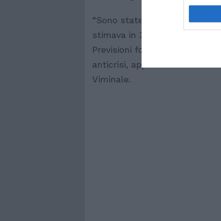
“Sono state pienamente rispet
stimava in 300mila il numero d
Previsioni formulate nella rel
anticrisi, approvato lo scorso
Viminale.