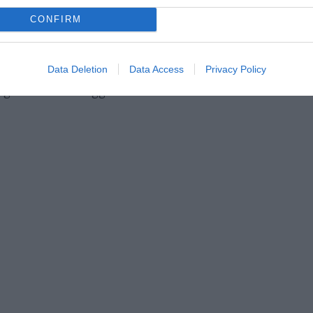
CONFIRM
tate , le previsioni del Governo che
i soggetti interessati all’emersione.
azione tecnica allegata al provvedimento
Data Deletion
Data Access
Privacy Policy
 agosto” recita oggi un comunicato del