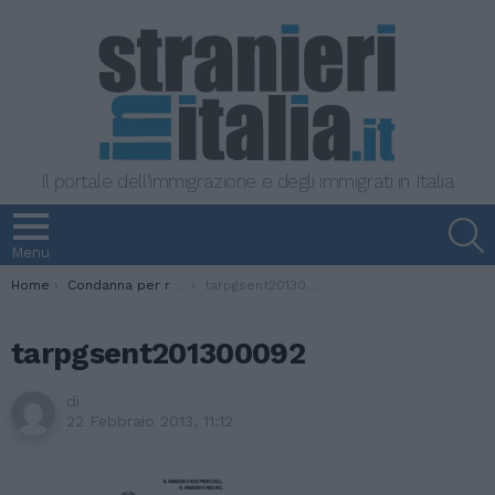
Il portale dell'immigrazione e degli immigrati in Italia
S
Menu
You are here:
Home
Condanna per reati inerenti gli stupefacenti. Niente permesso di soggiorno.
tarpgsent201300092
tarpgsent201300092
di
22 Febbraio 2013, 11:12