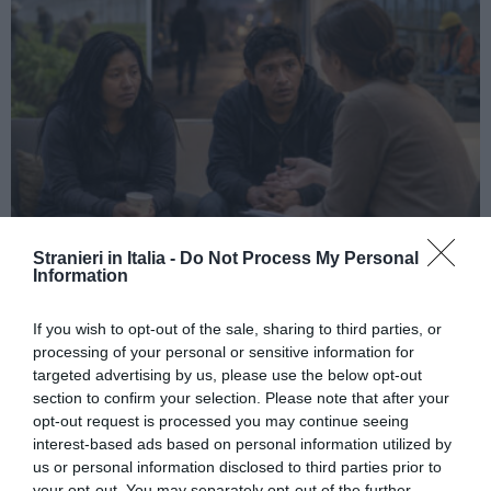
Stranieri in Italia -
Do Not Process My Personal
ATTUALITÀ
Information
Tratta e grave sfruttamento, 36 milioni per
rafforzare assistenza e integrazione delle
If you wish to opt-out of the sale, sharing to third parties, or
vittime
processing of your personal or sensitive information for
targeted advertising by us, please use the below opt-out
section to confirm your selection. Please note that after your
opt-out request is processed you may continue seeing
interest-based ads based on personal information utilized by
us or personal information disclosed to third parties prior to
your opt-out. You may separately opt-out of the further