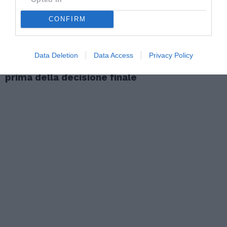
CONFIRM
ATTUALITÀ
Data Deletion
Data Access
Privacy Policy
Richiedenti asilo, l’integrazione deve iniziare
prima della decisione finale