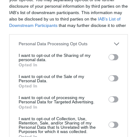
disclosure of your personal information by third parties on the
IAB’s list of downstream participants. This information may
also be disclosed by us to third parties on the
IAB’s List of
Downstream Participants
that may further disclose it to other
third parties.
Personal Data Processing Opt Outs
ATTUALITÀ
I want to opt-out of the Sharing of my
personal data.
Migranti. Ceuta, nuovo allarme per il 15
Opted In
agosto: sui social circolano appelli a un
ingresso di massa
I want to opt-out of the Sale of my
Personal Data.
Opted In
I want to opt-out of processing my
Personal Data for Targeted Advertising.
Opted In
I want to opt-out of Collection, Use,
Retention, Sale, and/or Sharing of my
Personal Data that Is Unrelated with the
Purposes for which it was collected.
Opted In