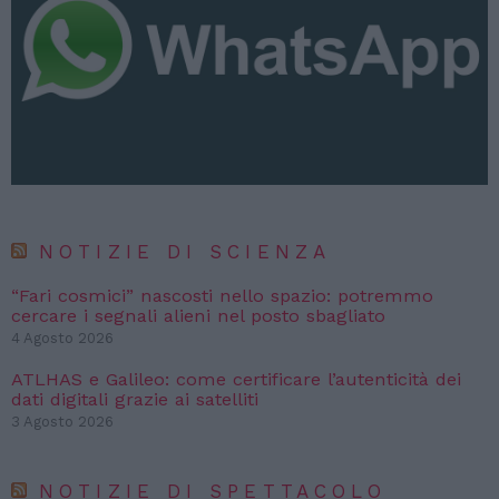
NOTIZIE DI SCIENZA
“Fari cosmici” nascosti nello spazio: potremmo
cercare i segnali alieni nel posto sbagliato
4 Agosto 2026
ATLHAS e Galileo: come certificare l’autenticità dei
dati digitali grazie ai satelliti
3 Agosto 2026
NOTIZIE DI SPETTACOLO