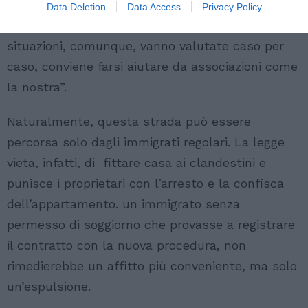
indicato. Solo con un quadro certo – consiglia
Data Deletion
Data Access
Privacy Policy
Rossi – si può procedere con la denuncia. Le
situazioni, comunque, vanno valutate caso per
caso, conviene farsi aiutare da associazioni come
la nostra”.
Naturalmente, questa strada può essere
percorsa solo dagli immigrati regolari. La legge
vieta, infatti, di fittare casa ai clandestini e
punisce i proprietari con l’arresto e la confisca
dell’appartamento. un immigrato senza
permesso di soggiorno che provasse a registrare
il contratto con la nuova procedura, non
rimedierebbe un affitto più conveniente, ma solo
un’espulsione.