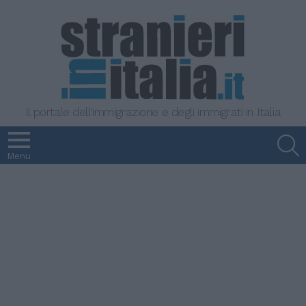
Il portale dell'immigrazione e degli immigrati in Italia
S
Menu