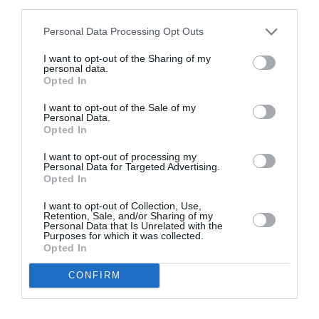
third parties.
Non vogliono inimicarseli per paura di essere
cacciati. Credo comunque che le nuove norme
Personal Data Processing Opt Outs
spingeranno molti a denunciare queste
I want to opt-out of the Sharing of my
personal data.
situazioni: un appartamento che oggi nella
Opted In
periferia romana costa ottocento euro al mese in
I want to opt-out of the Sale of my
nero, dopo la denuncia e la registrazione del
Personal Data.
Opted In
contratto verrebbe a costarne centocinquanta”
I want to opt-out of processing my
spiega a Stranieriinitalia.it l’avvocato Aldo Rossi,
Personal Data for Targeted Advertising.
Opted In
segretario nazionale del Sunia.
I want to opt-out of Collection, Use,
Come dovrebbe muoversi chi ha un contratto in
Retention, Sale, and/or Sharing of my
Personal Data that Is Unrelated with the
Purposes for which it was collected.
nero? “Innanzitutto dovrebbe verificare
Opted In
attraverso i servizi telematici dell’agenzia delle
CONFIRM
Entrate se il contratto è stato registrato, magari
in questi ultimi giorni, e quale canone è stato