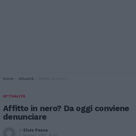
You are here:
Home
Attualità
Affitto in nero? Da oggi conviene denunciare
ATTUALITÀ
Affitto in nero? Da oggi conviene
denunciare
di
Elvio Pasca
7 Giugno 2011, 9:40