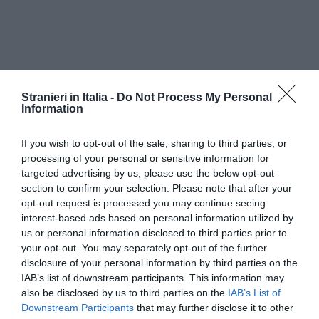
Stranieri in Italia -
Do Not Process My Personal
Su un migliaio di cittadini stranieri intervistati dal
Information
Sunia, appena il 15% aveva un contratto
registrato con il reale importo dell’affitto, nel
If you wish to opt-out of the sale, sharing to third parties, or
processing of your personal or sensitive information for
46% dei casi i proprietari dichiaravano in importo
targeted advertising by us, please use the below opt-out
inferiore, il 39% delle sistemazioni era invece
section to confirm your selection. Please note that after your
opt-out request is processed you may continue seeing
totalmente in nero, mancando la registrazione
interest-based ads based on personal information utilized by
del contratto. Il sindacato stimava un’evasione
us or personal information disclosed to third parties prior to
your opt-out. You may separately opt-out of the further
fiscale di 1,1, miliardi di euro.
disclosure of your personal information by third parties on the
IAB’s list of downstream participants. This information may
“Sopratutto tra gli immigrati c’è spesso un
also be disclosed by us to third parties on the
IAB’s List of
timore quasi reverenziale verso i padroni di casa.
Downstream Participants
that may further disclose it to other