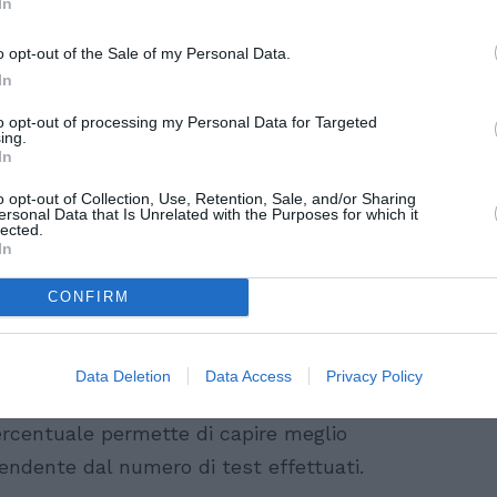
In
o opt-out of the Sale of my Personal Data.
In
to opt-out of processing my Personal Data for Targeted
ing.
In
o opt-out of Collection, Use, Retention, Sale, and/or Sharing
ersonal Data that Is Unrelated with the Purposes for which it
lected.
In
 14 aprile 2022
CONFIRM
do il bollettino sull’emergenza covid di
ttuati
438.375
tamponi. Inoltre, il
tasso di
Data Deletion
Data Access
Privacy Policy
sto significa che ogni 100 tamponi, più di
 percentuale permette di capire meglio
pendente dal numero di test effettuati.