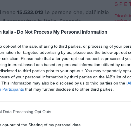
SPE
 almeno
15.533.012
le persone che, dall’inizio
Dionisi
il coronavirus in Italia. Secondo
arriva
7 Agosto
enza covid di oggi, 14 aprile 2022
, i nuovi
n Italia -
Do Not Process My Personal Information
Voci da
, erano
62.037
. Da febbraio 2020, inoltre, le
edizion
to opt-out of the sale, sharing to third parties, or processing of your per
9
solamente nelle ultime 24 ore. I guariti o
7 Agosto
formation for targeted advertising by us, please use the below opt-out s
65.664
. In totale, da quando è scoppiata
r selection. Please note that after your opt-out request is processed y
 Gli attuali positivi, infine, sono in
eing interest-based ads based on personal information utilized by us or
Photosh
disclosed to third parties prior to your opt-out. You may separately opt-
ispetto a ieri.
losure of your personal information by third parties on the IAB’s list of
. This information may also be disclosed by us to third parties on the
IA
Participants
that may further disclose it to other third parties.
l Data Processing Opt Outs
o opt-out of the Sharing of my personal data.