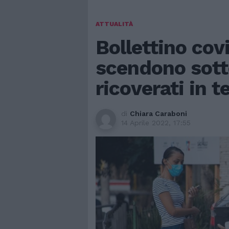
ATTUALITÀ
Bollettino covi
scendono sott
ricoverati in t
di
Chiara Caraboni
14 Aprile 2022, 17:55