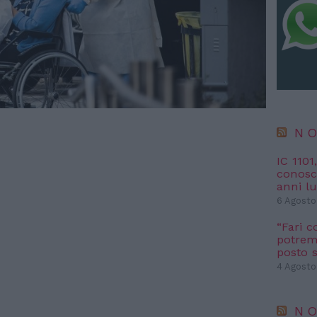
NO
IC 1101
conosci
anni l
6 Agosto
“Fari c
potremm
posto s
4 Agosto
NO