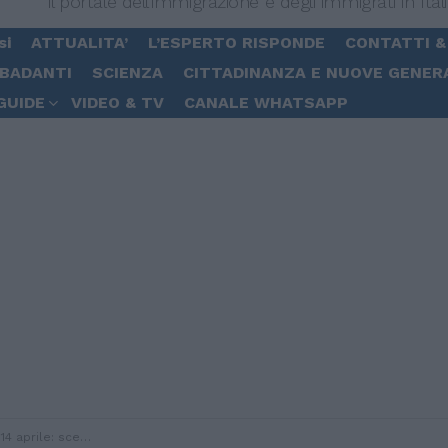
Il portale dell'immigrazione e degli immigrati in Ital
si
ATTUALITA’
L’ESPERTO RISPONDE
CONTATTI &
 BADANTI
SCIENZA
CITTADINANZA E NUOVE GENER
GUIDE
VIDEO & TV
CANALE WHATSAPP
50 i ricoverati in terapia intensiva