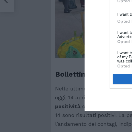
Opted 
I want t
Opted 
I want 
Advertis
Opted 
I want t
of my P
was col
Opted 
Bollettino covid oggi,
Nelle ultime 24 ore, poi, secon
oggi, 14 aprile, sono stati effe
positività
ora è del 14,8%. Que
14 sono risultati positivi. La
l’andamento dei contagi, indi