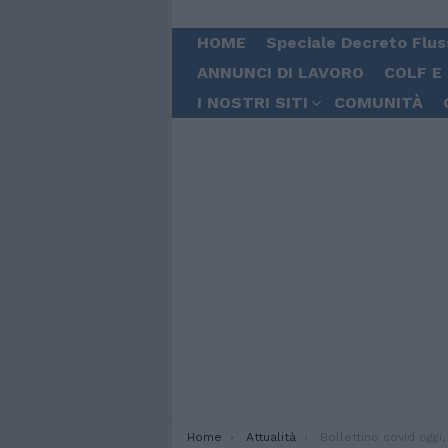
HOME
Speciale Decreto Flus
ANNUNCI DI LAVORO
COLF E
I NOSTRI SITI
COMUNITÀ
You are here:
Home
Attualità
Bollettino covid oggi, 14 aprile: scendono sotto quota 4