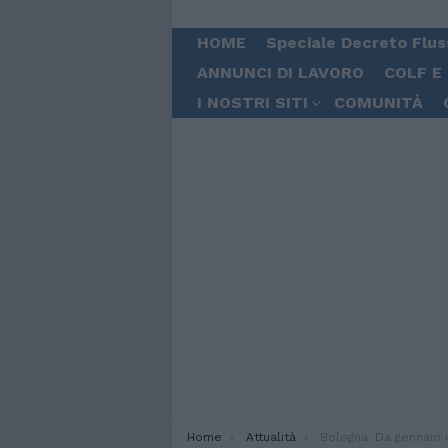
HOME
Speciale Decreto Flus
ANNUNCI DI LAVORO
COLF E
I NOSTRI SITI
COMUNITÀ
You are here:
Home
Attualità
Bologna. Da gennaio in prefettura ri