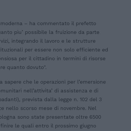
 moderna – ha commentato il prefetto
anto piu’ possibile la fruizione da parte
rvizi, integrando il lavoro e le strutture
stituzionali per essere non solo efficiente ed
iosa per il cittadino in termini di risorse
re quanto dovuto".
fa sapere che le operazioni per l’emersione
munitari nell’attivita’ di assistenza e di
badanti), prevista dalla legge n. 102 del 3
te nello scorso mese di novembre. Nel
 Bologna sono state presentate oltre 6500
nire le quali entro il prossimo giugno