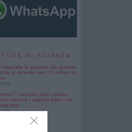
TIZIE DI SCIENZA
, misurata la galassia più grande
uta: si estende per 1,7 milioni di
uce
 2026
osmici” nascosti nello spazio:
o cercare i segnali alieni nel
bagliato
 2026
TIZIE DI