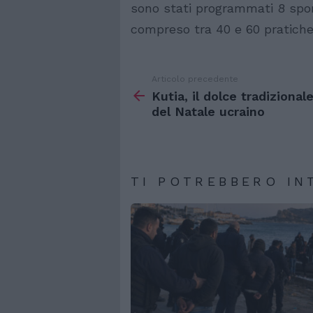
sono stati programmati 8 spor
compreso tra 40 e 60 pratiche 
Articolo precedente
Vedi
di
Kutia, il dolce tradizional
più
del Natale ucraino
TI POTREBBERO IN