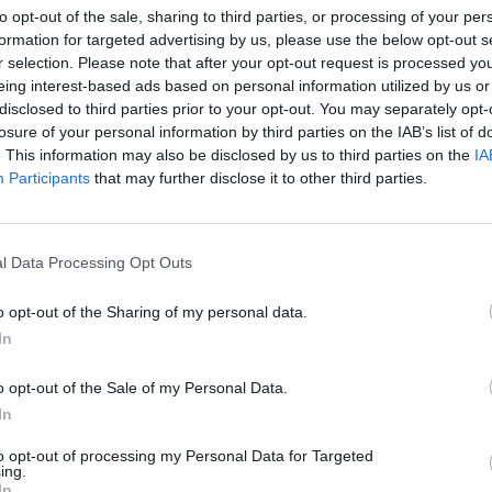
e della locale Ausl Francesco Ripa di Meana e dal
SPE
to opt-out of the sale, sharing to third parties, or processing of your per
formation for targeted advertising by us, please use the below opt-out s
ntoiatri Giancarlo Pizza un accordo per la
20mila
r selection. Please note that after your opt-out request is processed y
Aperys
 lavoratori extracomunitari che vogliono regolarizzare le
eing interest-based ads based on personal information utilized by us or
6 Agosto
disclosed to third parties prior to your opt-out. You may separately opt-
losure of your personal information by third parties on the IAB’s list of
Grande
. This information may also be disclosed by us to third parties on the
IA
Festiva
esa, infatti, il rilascio della tessera
Participants
that may further disclose it to other third parties.
6 Agosto
efettura, da personale dell’Ausl che sara’
 Roosevelt tutte le mattine dal lunedi’ al
Photosh
l Data Processing Opt Outs
o gennaio e fino a giugno 2010. In questo
dino straniero di scegliere il medico di
o opt-out of the Sharing of my personal data.
 sanitario nazionale, lo stesso giorno in cui
In
ione della procedura di richiesta del
o opt-out of the Sale of my Personal Data.
In
n’esigenza di risparmio di tempi fortemente
to opt-out of processing my Personal Data for Targeted
ing.
munitari, e si inserisce in uno sperimentato
In