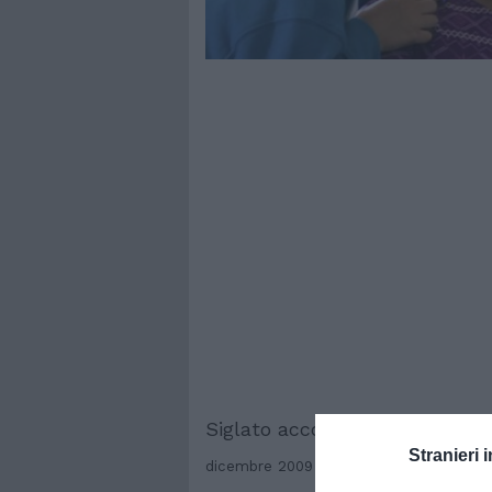
Siglato accordo con l’Ausl pe
Stranieri i
dicembre 2009 – E’ stato firmato ieri p