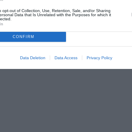
inistrativa che ha gia’ portato alla
o opt-out of Collection, Use, Retention, Sale, and/or Sharing
ersonal Data that Is Unrelated with the Purposes for which it
Unico per l’Immigrazione della Prefettura,
lected.
In
ovinciale del Lavoro, per le verifiche
ratori dell’Inps, per i controlli sui
CONFIRM
bligatori di assunzione da parte del
ra, per i rilievi dattiloscopici.
Data Deletion
Data Access
Privacy Policy