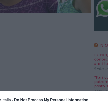
NO
IC 1101
conosci
anni l
6 Agosto
“Fari c
potremm
posto s
4 Agosto
r semplificazione burocratica
Bologna, 19
n Italia -
Do Not Process My Personal Information
omeriggio a Palazzo Caprara dal prefetto di Bologna
NO