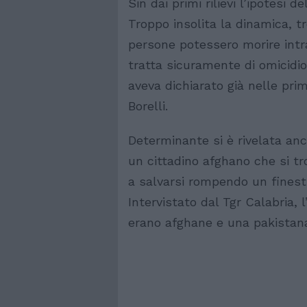
Sin dai primi rilievi l’ipotesi 
Troppo insolita la dinamica, t
persone potessero morire intr
tratta sicuramente di omicidi
aveva dichiarato già nelle pri
Borelli.
Determinante si è rivelata an
un cittadino afghano che si tro
a salvarsi rompendo un finestr
Intervistato dal Tgr Calabria,
erano afghane e una pakistan