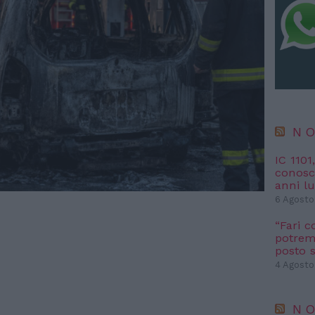
NO
IC 1101
conosci
anni l
6 Agosto
“Fari c
potremm
posto s
4 Agosto
NO