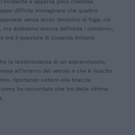
dell’incidente è apparsa poco credibile.
roppo difficile immaginare che quattro
appolate senza alcun tentativo di fuga. «Si
o, ma dobbiamo ancora definirne i contorni»,
me ore il questore di Cosenza Antonio
che la testimonianza di un sopravvissuto,
vava all’interno del veicolo e che è riuscito
ino, riportando ustioni alle braccia.
 l’uomo ha raccontato che tre delle vittime
a.