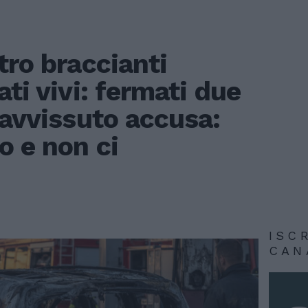
tro braccianti
ati vivi: fermati due
ravvissuto accusa:
o e non ci
ISC
CAN