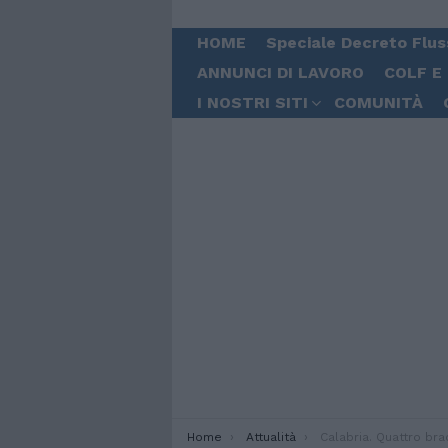
HOME
Speciale Decreto Flus
ANNUNCI DI LAVORO
COLF E
I NOSTRI SITI
COMUNITÀ
You are here:
Home
Attualità
Calabria. Quattro braccianti migranti bruciati vivi: fermati due uomini. Il sop