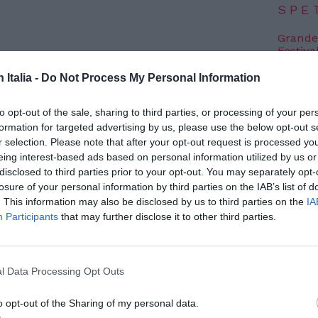
SPE
Grande
Festiva
6 Agosto
n Italia -
Do Not Process My Personal Information
Robbie
l’event
to opt-out of the sale, sharing to third parties, or processing of your per
tto di una brutalità sconvolgente scuote la
FESTI
formation for targeted advertising by us, please use the below opt-out s
6 Agosto
lettori il mondo sommerso dello sfruttamento
r selection. Please note that after your opt-out request is processed y
migrati sono morti bruciati vivi in un
eing interest-based ads based on personal information utilized by us or
disclosed to third parties prior to your opt-out. You may separately opt-
Photosh
 servizio Ip lungo la statale 106 Jonica, ad
losure of your personal information by third parties on the IAB’s list of
 immagini delle telecamere di sorveglianza
. This information may also be disclosed by us to third parties on the
IA
Participants
that may further disclose it to other third parties.
avvissuto hanno trasformato quello che
 incendio sospetto in un caso di omicidio
l Data Processing Opt Outs
vata grazie ai filmati acquisiti dalla Squadra
o opt-out of the Sharing of my personal data.