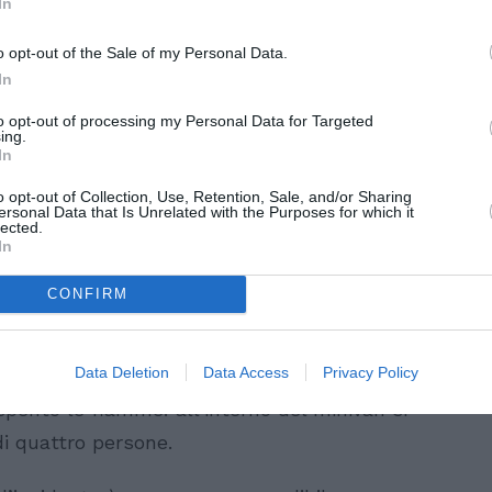
si vedrebbero due uomini bloccare le
In
no mentre, dal portellone posteriore,
o opt-out of the Sale of my Personal Data.
 infiammabile. Subito dopo una fiammata
In
ospettati.
to opt-out of processing my Personal Data for Targeted
ing.
disposto il fermo di due cittadini pakistani,
In
 dopo essere stati rintracciati a Villapiana.
o opt-out of Collection, Use, Retention, Sale, and/or Sharing
ersonal Data that Is Unrelated with the Purposes for which it
e possano avere avuto un ruolo diretto
lected.
In
CONFIRM
rno, poco dopo le 13. I vigili del fuoco,
domare quello che sembrava un incendio ad
Data Deletion
Data Access
Privacy Policy
ori di carburante, hanno fatto una scoperta
pento le fiamme: all’interno del minivan si
di quattro persone.