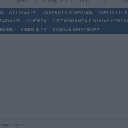
Il portale dell'immigrazione e degli immigrati in Ital
si
ATTUALITA’
L’ESPERTO RISPONDE
CONTATTI &
 BADANTI
SCIENZA
CITTADINANZA E NUOVE GENER
GUIDE
VIDEO & TV
CANALE WHATSAPP
ravvissuto accusa: «Ci sfruttavano e non ci pagavano»