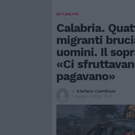
ATTUALITÀ
Calabria. Quat
migranti bruci
uomini. Il sop
«Ci sfruttavan
pagavano»
di
Stefano Camilloni
2 Giugno 2026, 17:11