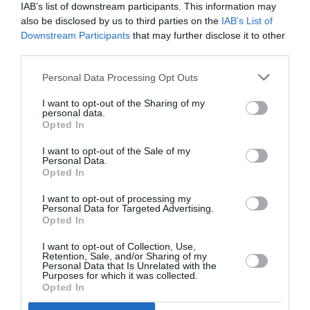
IAB’s list of downstream participants. This information may
Il DL, approvato su proposta del Ministro Maroni,
also be disclosed by us to third parties on the
IAB’s List of
Downstream Participants
that may further disclose it to other
amplia i termini di trattenimento degli immigrati
third parties.
irregolari nei CIE fino a 18 mesi. Su questo
Personal Data Processing Opt Outs
provvedimento i gruppi di sinistra e vari deputati
di centro hanno gia’ espresso molte riserve.
I want to opt-out of the Sharing of my
personal data.
Opted In
I want to opt-out of the Sale of my
Articolo precedente
Vedi
Personal Data.
di
IMMIGRATI: AICCRE, SOSTEGNO A GOVERNO
Opted In
più
PER GESTIONE EMERGENZA =
I want to opt-out of processing my
Personal Data for Targeted Advertising.
Articolo seguente
Opted In
IMMIGRATI: LAMPEDUSA, RIPRENDONO
OGGI I RIMPATRI DEI TUNISINI
I want to opt-out of Collection, Use,
Retention, Sale, and/or Sharing of my
Personal Data that Is Unrelated with the
Purposes for which it was collected.
Opted In
TI POTREBBERO INTERESSARE
ANCHE: