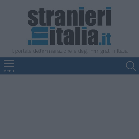
Il portale dell'immigrazione e degli immigrati in Italia
S
Menu