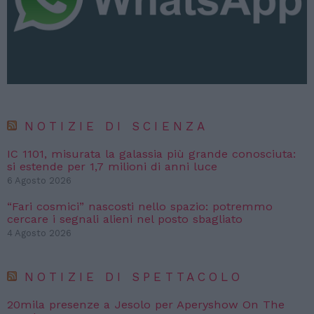
NOTIZIE DI SCIENZA
IC 1101, misurata la galassia più grande conosciuta:
si estende per 1,7 milioni di anni luce
6 Agosto 2026
“Fari cosmici” nascosti nello spazio: potremmo
cercare i segnali alieni nel posto sbagliato
4 Agosto 2026
NOTIZIE DI SPETTACOLO
20mila presenze a Jesolo per Aperyshow On The