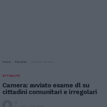
You are here:
Home
Attualità
Camera: avviato esame dl su cittadini comunitari e irregolari
ATTUALITÀ
Camera: avviato esame dl su
cittadini comunitari e irregolari
di
2 Luglio 2011, 9:38