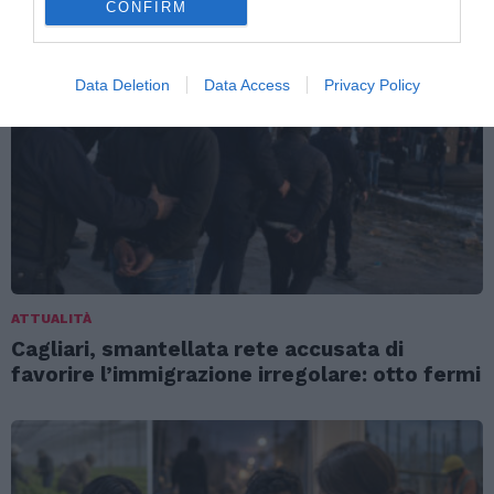
CONFIRM
Data Deletion
Data Access
Privacy Policy
ATTUALITÀ
Cagliari, smantellata rete accusata di
favorire l’immigrazione irregolare: otto fermi