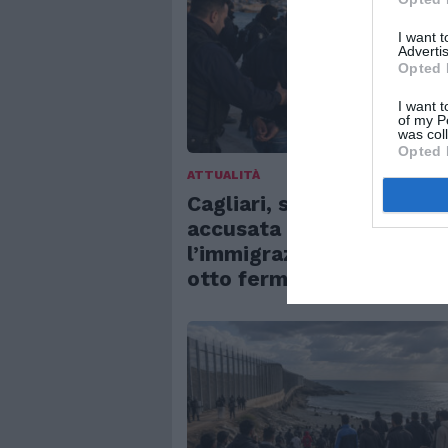
I want 
Advertis
Opted 
I want t
of my P
was col
Opted 
ATTUALITÀ
Cagliari, smantellata ret
accusata di favorire
l’immigrazione irregolare
otto fermi