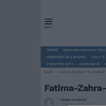
Menu
HOME
Speciale Decreto Flus
ANNUNCI DI LAVORO
COLF E
I NOSTRI SITI
COMUNITÀ
You are here:
Home
La storia di Fatima: “Io, Cavaliere della Repubblica senza cittadinanza itali
Fatima-Zahra-
di
Chiara Caraboni
27 Febbraio 2023, 19:51