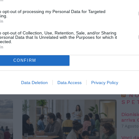
to opt-out of processing my Personal Data for Targeted
ing.
NO
In
IC 1101
o opt-out of Collection, Use, Retention, Sale, and/or Sharing
conosci
ersonal Data that Is Unrelated with the Purposes for which it
anni l
lected.
In
6 Agosto
ATTUALITÀ
“Fari c
CONFIRM
e
Tratta e grave sfruttamento,
potremm
posto s
36 milioni per rafforzare
4 Agosto
:
assistenza e integrazione
Data Deletion
Data Access
Privacy Policy
delle vittime
NO
SPE
Dionisi
arriva
7 Agosto
Voci da