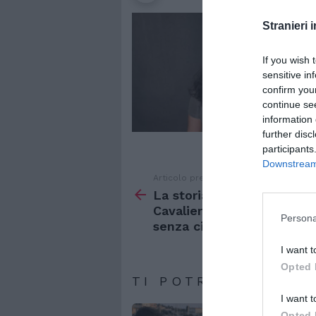
Stranieri i
If you wish 
sensitive in
confirm you
continue se
information 
further disc
participants
Downstream 
Articolo precedente
Vedi
di
La storia di Fatima: “Io,
più
Cavaliere della Repubblic
Persona
senza cittadinanza italian
I want t
Opted 
TI POTREBBERO IN
I want t
Opted 