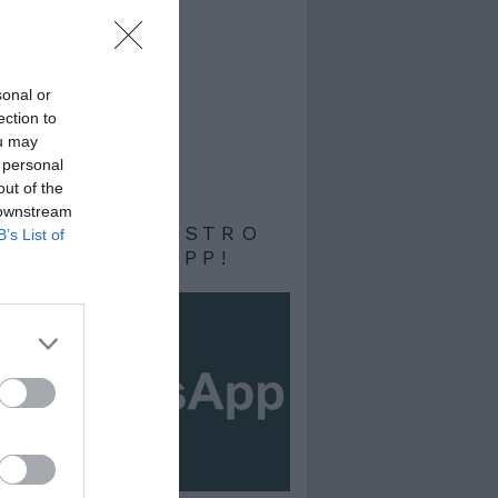
sonal or
ection to
ou may
 personal
out of the
 downstream
RIVITI AL NOSTRO
B’s List of
ALE WHATSAPP!