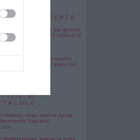
TIZIE DI SCIENZA
, misurata la galassia più grande
uta: si estende per 1,7 milioni di
uce
 2026
osmici” nascosti nello spazio:
o cercare i segnali alieni nel
bagliato
 2026
TIZIE DI
TTACOLO
o Festival, dopo Valerio Aprea
 Gianmarco Tognazzi
 2026
l Mediterraneo, aperta la terza