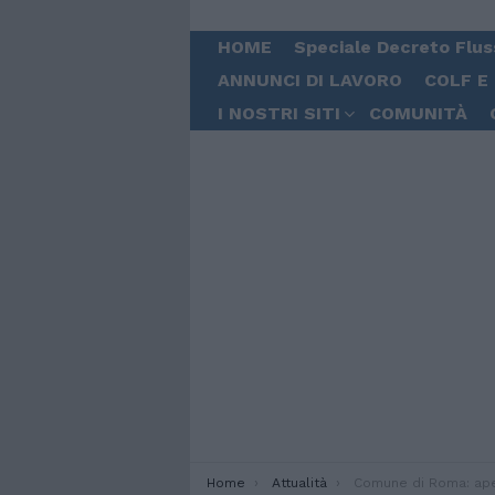
HOME
Speciale Decreto Flus
ANNUNCI DI LAVORO
COLF E
I NOSTRI SITI
COMUNITÀ
You are here:
Home
Attualità
Comune di Roma: aperte le 