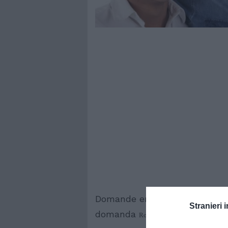
Domande entro il 4/4, a giugno
Stranieri i
domanda
Roma – 4 marzo 2008 – Sono aperte,