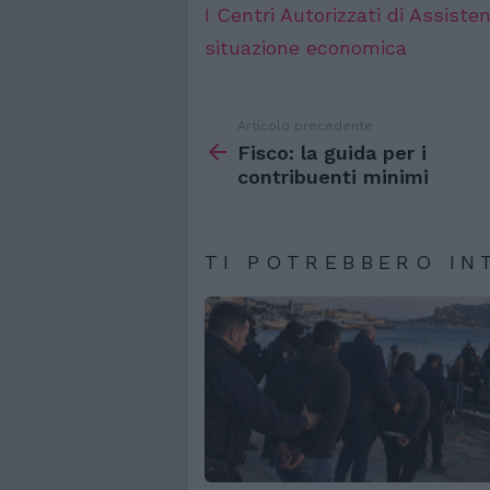
I Centri Autorizzati di Assiste
situazione economica
Articolo precedente
Vedi
di
Fisco: la guida per i
più
contribuenti minimi
TI POTREBBERO IN