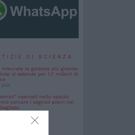
TIZIE DI SCIENZA
, misurata la galassia più grande
uta: si estende per 1,7 milioni di
uce
 2026
osmici” nascosti nello spazio:
o cercare i segnali alieni nel
bagliato
 2026
TIZIE DI