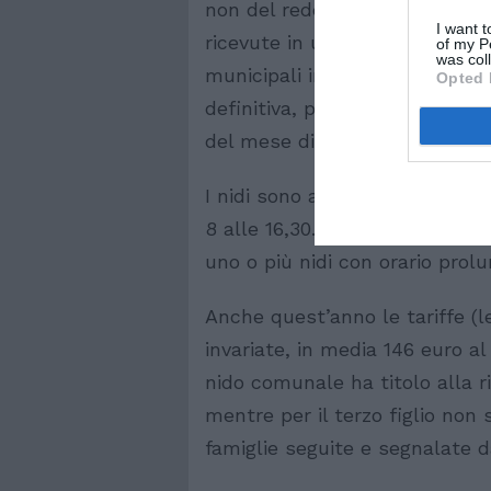
non del reddito). In base ai p
I want t
ricevute in una graduatoria pr
of my P
was col
municipali indicativamente tra 
Opted 
definitiva, poi, sarà pubblicat
del mese di giugno.
I nidi sono aperti dal 1° settem
8 alle 16,30. In ogni Municipio
uno o più nidi con orario prolu
Anche quest’anno le tariffe (le
invariate, in media 146 euro al
nido comunale ha titolo alla r
mentre per il terzo figlio non
famiglie seguite e segnalate dai