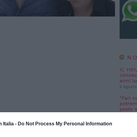
NO
IC 1101
conosci
anni l
6 Agosto
“Fari c
potremm
posto s
4 Agosto
 le graduatorie definitive. Ecco come fare
n Italia -
Do Not Process My Personal Information
 fino al 4 aprile, le iscrizioni per gli asili nido e gli altri servizi
NO