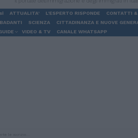
Il portale dell'immigrazione e degli immigrati in Ital
si
ATTUALITA’
L’ESPERTO RISPONDE
CONTATTI &
 BADANTI
SCIENZA
CITTADINANZA E NUOVE GENER
GUIDE
VIDEO & TV
CANALE WHATSAPP
iscrizioni ai nidi