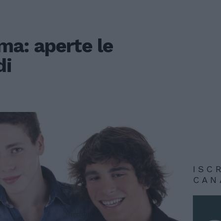
a: aperte le
di
ISC
CAN