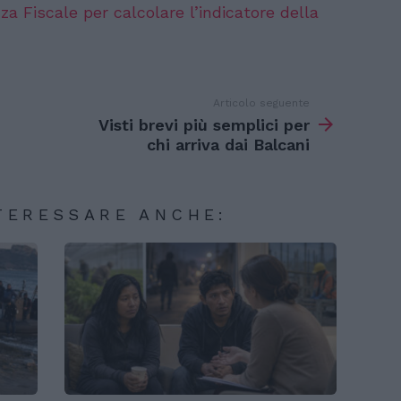
nza Fiscale per calcolare l’indicatore della
Articolo seguente
Visti brevi più semplici per
chi arriva dai Balcani
TERESSARE ANCHE: