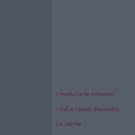
I moduli e le istruzioni
I nidi e i posti disponibili
Le Tariffe