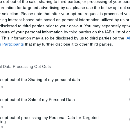
to opt-out of the sale, sharing to third parties, or processing of your per
SPE
formation for targeted advertising by us, please use the below opt-out s
r selection. Please note that after your opt-out request is processed y
Grande
o le bambine e i bambini residenti nel
eing interest-based ads based on personal information utilized by us or
Festiva
naio 2006, o quelli la cui nascita è
disclosed to third parties prior to your opt-out. You may separately opt-
6 Agosto
losure of your personal information by third parties on the IAB’s list of
8. Possono inoltre essere iscritti, in base
Robbie
. This information may also be disclosed by us to third parties on the
IA
mbini apolidi, nomadi e stranieri anche se
l’event
Participants
that may further disclose it to other third parties.
FESTI
6 Agosto
a d’iscrizione presso un solo Municipio,
l Data Processing Opt Outs
Photosh
o di residenza del bambino, quello dove ha
o opt-out of the Sharing of my personal data.
ello di residenza dei nonni o anche del
In
 domande devono essere presentate presso
o opt-out of the Sale of my Personal Data.
scelto.
In
errà assegnato un punteggio che tiene
to opt-out of processing my Personal Data for Targeted
ing.
re del bambino e lavorativa dei genitori (ma
In