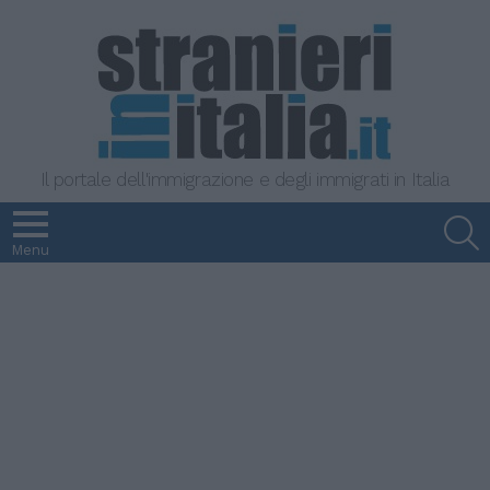
Il portale dell'immigrazione e degli immigrati in Italia
S
Menu