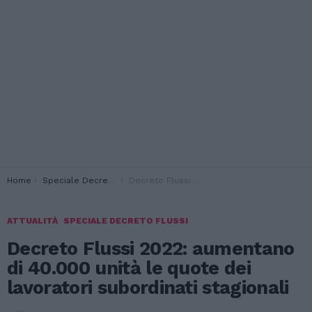
You are here:
Home
Speciale Decreto Flussi
Decreto Flussi 2022: aumentano di 40.000 unità le quote dei lavoratori subordinati stagionali
ATTUALITÀ
SPECIALE DECRETO FLUSSI
Decreto Flussi 2022: aumentano
di 40.000 unità le quote dei
lavoratori subordinati stagionali