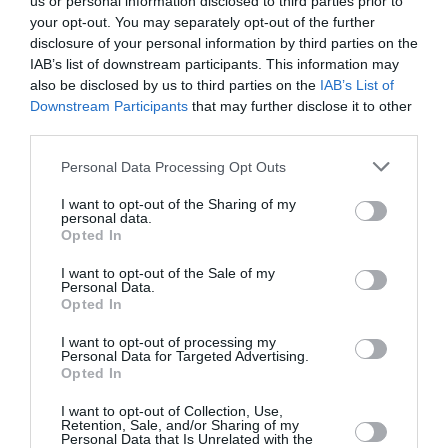
us or personal information disclosed to third parties prior to
Nell’ambito delle 40.000 quote,
1.000
sono
your opt-out. You may separately opt-out of the further
disclosure of your personal information by third parties on the
riservate ai lavoratori non comunitari, cittadini
IAB’s list of downstream participants. This information may
dei Paesi sopra indicati, che abbiano fatto
also be disclosed by us to third parties on the
IAB’s List of
ingresso in Italia per prestare lavoro subordinato
Downstream Participants
that may further disclose it to other
third parties.
stagionale almeno una volta nei cinque anni
precedenti e per i quali il datore di lavoro abbia
Personal Data Processing Opt Outs
presentato richiesta di
nulla osta pluriennale
I want to opt-out of the Sharing of my
personal data.
per lavoro subordinato stagionale.
Inoltre,
Opted In
15.000 quote sono riservate alle istanze inviate
I want to opt-out of the Sale of my
dalle Organizzazioni datoriali per conto ed in
Personal Data.
Opted In
nome dei datori di lavoro.
I want to opt-out of processing my
Personal Data for Targeted Advertising.
Nella giornata di giovedì 10 agosto, è stata
Opted In
diramata la circolare congiunta con il ministero
I want to opt-out of Collection, Use,
del Lavoro e delle Politiche sociali, il ministero
Retention, Sale, and/or Sharing of my
Personal Data that Is Unrelated with the