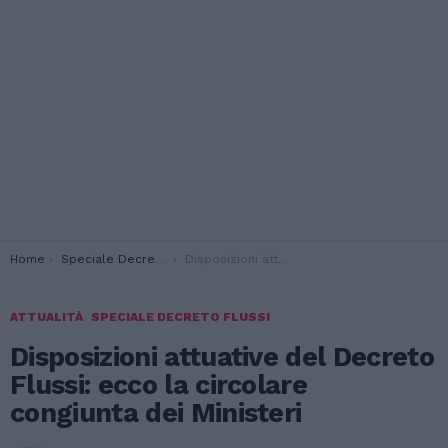
You are here:
Home
Speciale Decreto Flussi
Disposizioni attuative del Decreto Flussi: ecco la circolare congiunta dei Ministeri
ATTUALITÀ
SPECIALE DECRETO FLUSSI
Disposizioni attuative del Decreto
Flussi: ecco la circolare
congiunta dei Ministeri