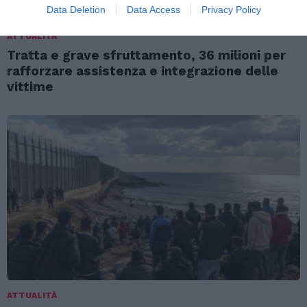
Data Deletion
Data Access
Privacy Policy
ATTUALITÀ
Tratta e grave sfruttamento, 36 milioni per
rafforzare assistenza e integrazione delle
vittime
ATTUALITÀ