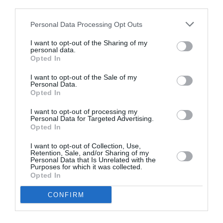
third parties.
Personal Data Processing Opt Outs
I want to opt-out of the Sharing of my
personal data.
Opted In
ATTUALITÀ
I want to opt-out of the Sale of my
Personal Data.
Cagliari, smantellata rete accusata di
Opted In
favorire l’immigrazione irregolare: otto fermi
I want to opt-out of processing my
Personal Data for Targeted Advertising.
Opted In
I want to opt-out of Collection, Use,
Retention, Sale, and/or Sharing of my
Personal Data that Is Unrelated with the
Purposes for which it was collected.
Opted In
CONFIRM