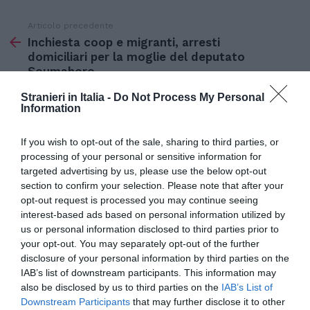
Articolo precedente
Vedi
di
Inchiesta coop e migranti, arresti
più
domiciliari per la moglie del deputato
Soumahoro
Articolo seguente
Stranieri in Italia -
Do Not Process My Personal
Information
Sbarcano 47 migranti, tra cui 11 minori non
accompagnati, a Ravenna dalla nave ‘Ocean
Viking’ della ONG SOS Mediterranee
If you wish to opt-out of the sale, sharing to third parties, or
processing of your personal or sensitive information for
targeted advertising by us, please use the below opt-out
section to confirm your selection. Please note that after your
TI POTREBBERO INTERESSARE
opt-out request is processed you may continue seeing
ANCHE:
interest-based ads based on personal information utilized by
us or personal information disclosed to third parties prior to
your opt-out. You may separately opt-out of the further
disclosure of your personal information by third parties on the
IAB’s list of downstream participants. This information may
also be disclosed by us to third parties on the
IAB’s List of
Downstream Participants
that may further disclose it to other