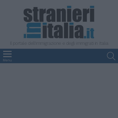
Il portale dell'immigrazione e degli immigrati in Italia
S
Menu