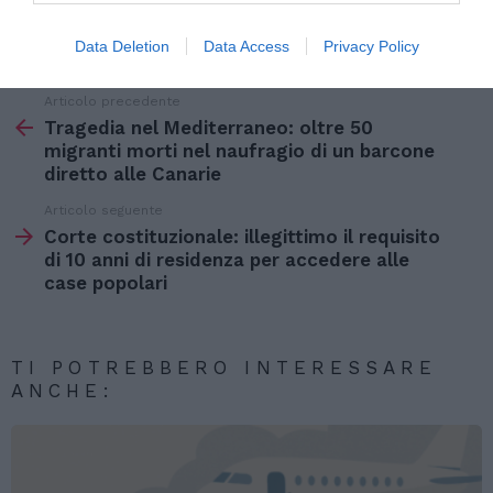
si parla di Italia”.
Data Deletion
Data Access
Privacy Policy
Articolo precedente
Vedi
di
Tragedia nel Mediterraneo: oltre 50
più
migranti morti nel naufragio di un barcone
diretto alle Canarie
Articolo seguente
Corte costituzionale: illegittimo il requisito
di 10 anni di residenza per accedere alle
case popolari
TI POTREBBERO INTERESSARE
ANCHE: