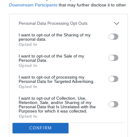
Downstream Participants
that may further disclose it to other
Rama sottolinea come l’Italia, nel corso degli
third parties.
anni, abbia dimostrato solidarietà nei confronti
Personal Data Processing Opt Outs
dell’Albania anche in situazioni che non
I want to opt-out of the Sharing of my
portavano vantaggi diretti. Ricorda con
personal data.
Opted In
gratitudine le missioni umanitarie e l’aiuto
dell’esercito italiano in momenti critici per il suo
I want to opt-out of the Sale of my
Personal Data.
Paese, come il terremoto che devastò l’Albania.
Opted In
“Non dimenticherò mai quando i Vigili del Fuoco
I want to opt-out of processing my
Personal Data for Targeted Advertising.
italiani furono i primi ad arrivare: vennero in tanti,
Opted In
con un’organizzazione puntuale, rischiando la vita
I want to opt-out of Collection, Use,
per salvarci”.
Retention, Sale, and/or Sharing of my
Personal Data that Is Unrelated with the
Purposes for which it was collected.
Rama conclude con una nota personale: “Ho
Opted In
questo problema, sono molto filo-italiano.
CONFIRM
Ammetto di non essere molto oggettivo quando