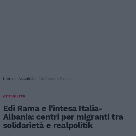
You are here:
Home
Attualità
Edi Rama e l’intesa Italia-Albania: centri per migranti tra solidarietà e realpolitik
ATTUALITÀ
Edi Rama e l’intesa Italia-
Albania: centri per migranti tra
solidarietà e realpolitik