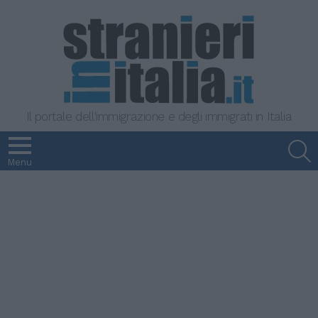
Il portale dell'immigrazione e degli immigrati in Italia
S
Menu