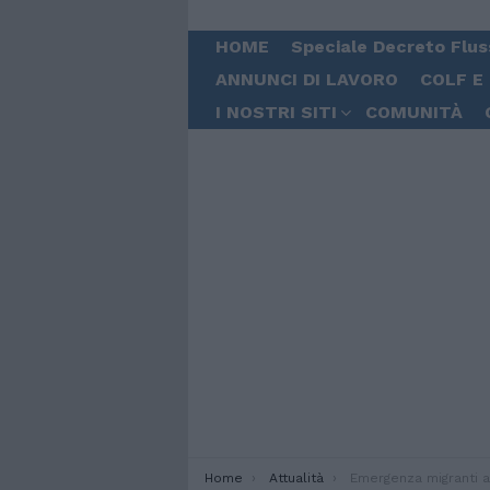
HOME
Speciale Decreto Flus
ANNUNCI DI LAVORO
COLF E
I NOSTRI SITI
COMUNITÀ
You are here:
Home
Attualità
Emergenza migranti a Lampedusa: l’Hotspo