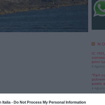
NO
IC 1101
conosci
anni l
6 Agosto
“Fari c
potremm
posto s
4 Agosto
n Italia -
Do Not Process My Personal Information
NO