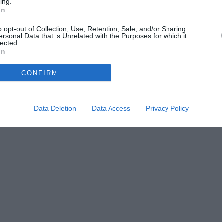
ing.
on la mancanza di spazio, servizi igienici
In
di risorse umane per gestire adeguatamente
o opt-out of Collection, Use, Retention, Sale, and/or Sharing
ersonal Data that Is Unrelated with the Purposes for which it
lected.
In
ampedusa è diventato un tema di
27 membri del Consiglio dell’Unione Europea.
CONFIRM
eader europei si confronteranno sulla
oria e sulla condivisione delle
Data Deletion
Data Access
Privacy Policy