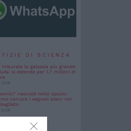
TIZIE DI SCIENZA
, misurata la galassia più grande
uta: si estende per 1,7 milioni di
uce
 2026
osmici” nascosti nello spazio:
o cercare i segnali alieni nel
bagliato
 2026
TIZIE DI