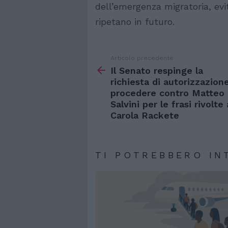
dell’emergenza migratoria, evi
ripetano in futuro.
Articolo precedente
Vedi
di
Il Senato respinge la
più
richiesta di autorizzazion
procedere contro Matteo
Salvini per le frasi rivolte 
Carola Rackete
TI POTREBBERO IN