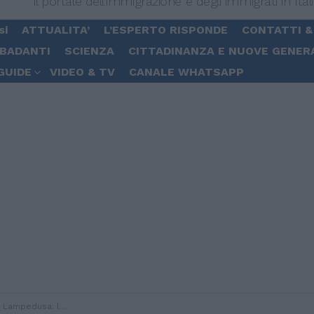
Il portale dell'immigrazione e degli immigrati in Ital
si
ATTUALITA’
L’ESPERTO RISPONDE
CONTATTI &
 BADANTI
SCIENZA
CITTADINANZA E NUOVE GENER
GUIDE
VIDEO & TV
CANALE WHATSAPP
t di Imbriacola al collasso