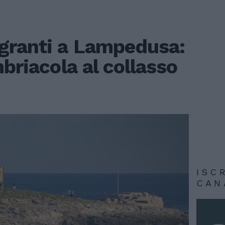
granti a Lampedusa:
mbriacola al collasso
ISC
CAN