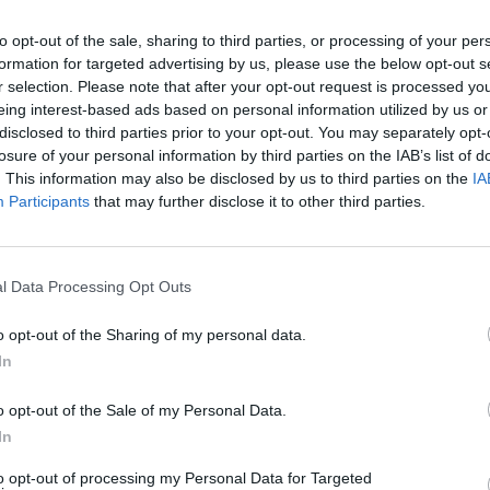
SPE
la di Lampedusa continua ad affrontare
to opt-out of the sale, sharing to third parties, or processing of your per
Dionisi
ria con l’arrivo di 14 barchini, carichi di
formation for targeted advertising by us, please use the below opt-out s
arriva
r selection. Please note that after your opt-out request is processed y
e circostanti. L’Hotspot di contrada
7 Agosto
eing interest-based ads based on personal information utilized by us or
re l’accoglienza e la registrazione dei
disclosed to third parties prior to your opt-out. You may separately opt-
Voci da
losure of your personal information by third parties on the IAB’s list of
a causa del sovraffollamento.
edizion
. This information may also be disclosed by us to third parties on the
IA
7 Agosto
Participants
that may further disclose it to other third parties.
re più critica nelle ultime settimane, con
tercettati e soccorsi dalla Guardia di
Photosh
ra. Nonostante gli sforzi delle autorità
l Data Processing Opt Outs
tive, l’aumento costante degli sbarchi sta
o opt-out of the Sharing of my personal data.
e disponibili sull’isola.
In
ttato per ospitare un numero limitato di
o opt-out of the Sale of my Personal Data.
ienza dignitose, si trova ora al di là della
In
ti arrivati di recente sono costretti a
to opt-out of processing my Personal Data for Targeted