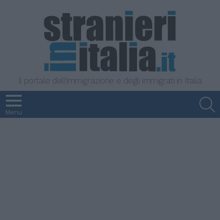
Il portale dell'immigrazione e degli immigrati in Italia
S
Menu