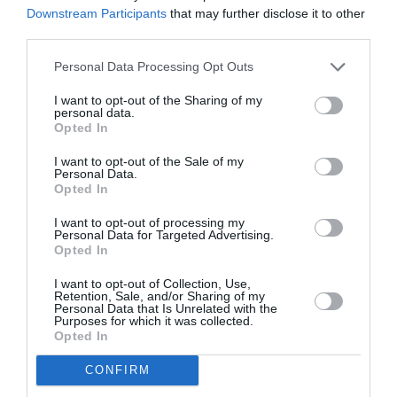
Downstream Participants
that may further disclose it to other
third parties.
Personal Data Processing Opt Outs
Articolo precedente
Vedi
I want to opt-out of the Sharing of my
personal data.
di
IMMIGRATI: NEL BARESE STRISCIONE A
Opted In
più
FIRMA FORZA NUOVA DAVANTI A CENTRO
INTERCULTURALE
I want to opt-out of the Sale of my
Personal Data.
Articolo seguente
Opted In
Padre e fratello impongono nozze,
I want to opt-out of processing my
sedicenne pachistana tenta il suicidio
Personal Data for Targeted Advertising.
Opted In
I want to opt-out of Collection, Use,
TI POTREBBERO INTERESSARE
Retention, Sale, and/or Sharing of my
Personal Data that Is Unrelated with the
ANCHE:
Purposes for which it was collected.
Opted In
CONFIRM