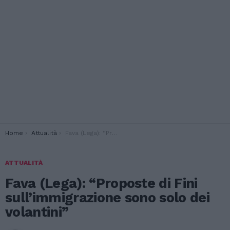
You are here:
Home
Attualità
Fava (Lega): “Proposte di Fini sull’immigrazione sono solo dei volantini”
ATTUALITÀ
Fava (Lega): “Proposte di Fini
sull’immigrazione sono solo dei
volantini”