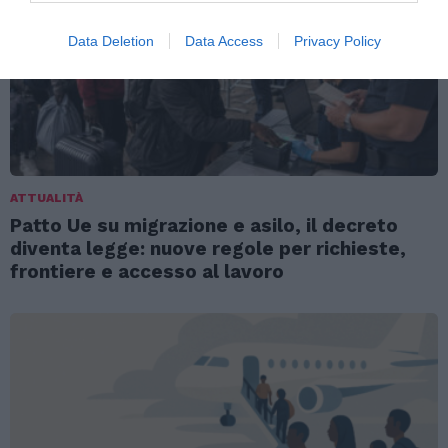
Data Deletion
Data Access
Privacy Policy
ATTUALITÀ
Patto Ue su migrazione e asilo, il decreto
diventa legge: nuove regole per richieste,
frontiere e accesso al lavoro