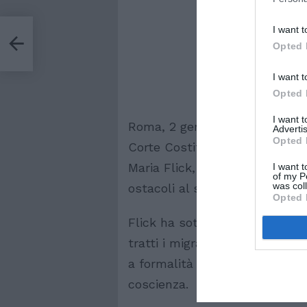
I want t
Opted 
I want t
Opted 
I want 
Roma, 2 gennaio 2023 – In un’
Advertis
Opted 
Corte Costituzionale e ex Guar
Maria Flick, ha criticato il r
I want t
of my P
was col
ostacoli al salvataggio in mare
Opted 
Flick ha sottolineato come il 
tratti i migranti come “merce d
a formalità burocratiche che 
coscienza.