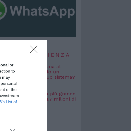
TIZIE DI SCIENZA
sonal or
i vagabondi con la Luna al
ection to
o: cosa accade quando un
viene espulso dal suo sistema?
ou may
 2026
 personal
out of the
, misurata la galassia più grande
 downstream
uta: si estende per 1,7 milioni di
B’s List of
uce
 2026
TIZIE DI