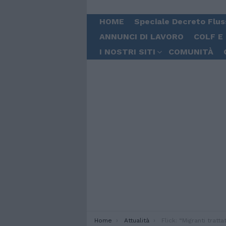
HOME
Speciale Decreto Flus
ANNUNCI DI LAVORO
COLF E
I NOSTRI SITI
COMUNITÀ
You are here:
Home
Attualità
Flick: “Migranti trattati come dei rifiuti 