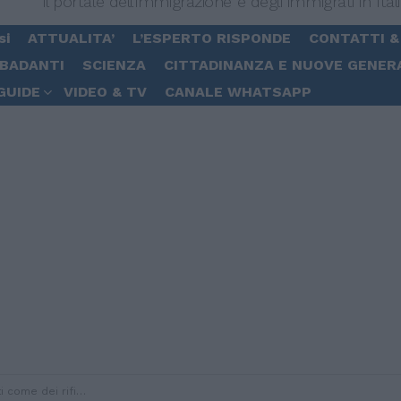
Il portale dell'immigrazione e degli immigrati in Ital
si
ATTUALITA’
L’ESPERTO RISPONDE
CONTATTI &
 BADANTI
SCIENZA
CITTADINANZA E NUOVE GENER
GUIDE
VIDEO & TV
CANALE WHATSAPP
con le nuove regole sulle Ong”