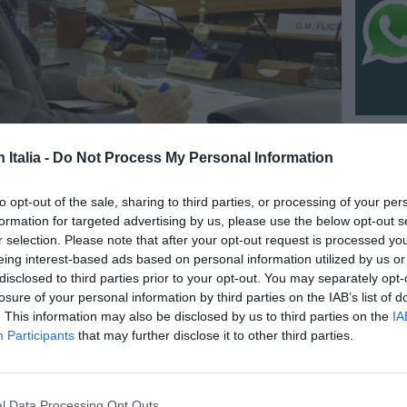
n Italia -
Do Not Process My Personal Information
NO
to opt-out of the sale, sharing to third parties, or processing of your per
Pianet
formation for targeted advertising by us, please use the below opt-out s
seguit
mondo 
r selection. Please note that after your opt-out request is processed y
8 Agosto
eing interest-based ads based on personal information utilized by us or
disclosed to third parties prior to your opt-out. You may separately opt-
IC 1101
losure of your personal information by third parties on the IAB’s list of
conosci
. This information may also be disclosed by us to third parties on the
IA
anni l
Participants
that may further disclose it to other third parties.
6 Agosto
NO
l Data Processing Opt Outs