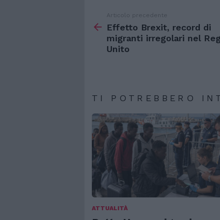
Articolo precedente
Vedi
di
Effetto Brexit, record di
più
migranti irregolari nel Re
Unito
TI POTREBBERO IN
ATTUALITÀ