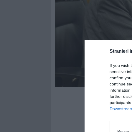
Stranieri i
If you wish 
sensitive in
confirm you
continue se
information 
further disc
participants
Downstream 
Persona