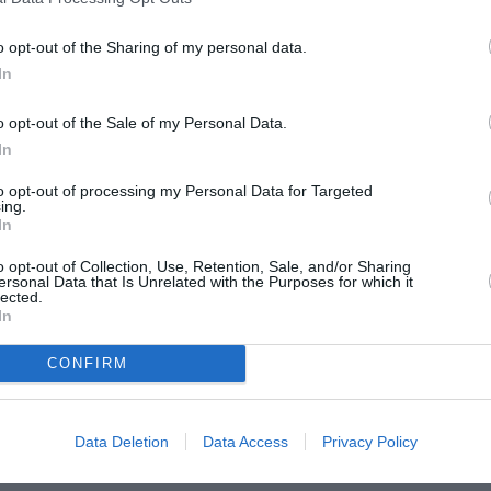
SPE
o opt-out of the Sharing of my personal data.
Voci da
In
spettat
8 Agosto
o opt-out of the Sale of my Personal Data.
Al King
In
Nico 
8 Agosto
to opt-out of processing my Personal Data for Targeted
intervista ad Avvenire
, l’ex presidente della
ing.
In
dasigilli del primo governo Prodi, Giovanni
Photosh
ecente decreto sulle Ong perché pone
o opt-out of Collection, Use, Retention, Sale, and/or Sharing
ersonal Data that Is Unrelated with the Purposes for which it
lected.
.
In
decreto impedisca i salvataggi plurimi e
CONFIRM
eperibile” o “rifiuti pericolosi”, adempiendo
servono solo a mettere a posto la
Data Deletion
Data Access
Privacy Policy