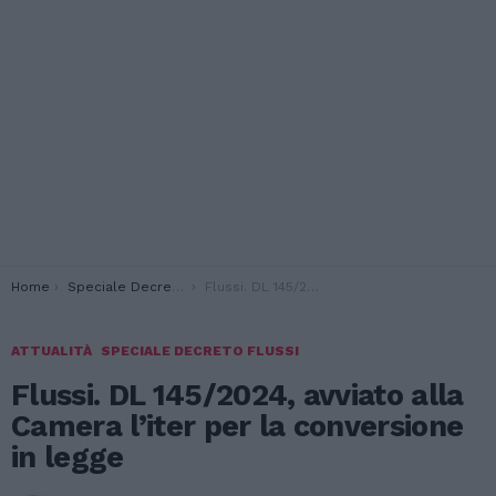
You are here:
Home
Speciale Decreto Flussi
Flussi. DL 145/2024, avviato alla Camera l’iter per la conversione in legge
ATTUALITÀ
SPECIALE DECRETO FLUSSI
Flussi. DL 145/2024, avviato alla
Camera l’iter per la conversione
in legge