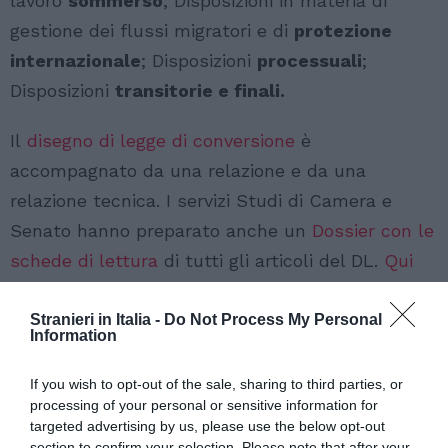
lavoro
sommerso
; Disposizioni in materia di
gestione dei flussi migratori e di
protezione
internazionale
; Disposizioni
processuali
;
Disposizioni
transitorie e finali.
Il
disegno di legge di conversione
è
accompagnato da una relazione e da una
relazione tecnica. I servizi Studi di Camera e
Senato hanno preparato anche un
Dossier con le
schede di lettura
di tutti gli articoli del DL.
Qui
un approfondimento
.
Stranieri in Italia -
Do Not Process My Personal
Information
If you wish to opt-out of the sale, sharing to third parties, or
processing of your personal or sensitive information for
targeted advertising by us, please use the below opt-out
section to confirm your selection. Please note that after your