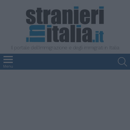
Il portale dell'immigrazione e degli immigrati in Italia
S
Menu