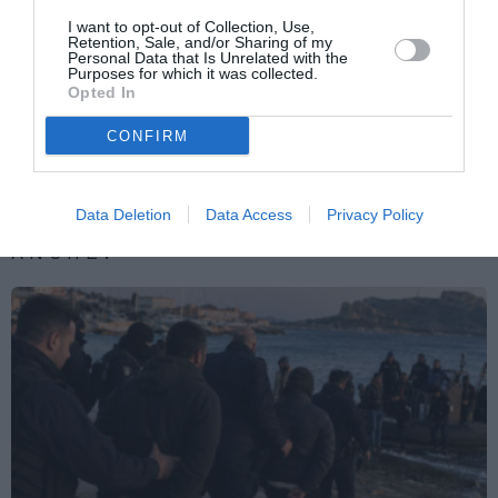
di
Albania. Terry Reintke, copresidente dei
I want to opt-out of Collection, Use,
più
Verdi Europei: “L’esternalizzazione delle
Retention, Sale, and/or Sharing of my
richieste d’asilo è illegale e costosa
Personal Data that Is Unrelated with the
Purposes for which it was collected.
Opted In
Articolo seguente
Migranti. Protezione internazionale: la
CONFIRM
nuova lista dei “Paesi sicuri”
Data Deletion
Data Access
Privacy Policy
TI POTREBBERO INTERESSARE
ANCHE: