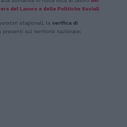
 alla domanda di nulla osta al lavoro
dei
tero del Lavoro e delle Politiche Sociali
ratori stagionali, la
verifica di
à presenti sul territorio nazionale;