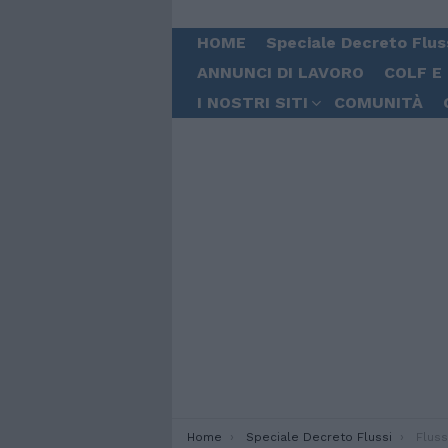
HOME
Speciale Decreto Flus
ANNUNCI DI LAVORO
COLF E
I NOSTRI SITI
COMUNITÀ
You are here:
Home
Speciale Decreto Flussi
Flussi. Lavorator