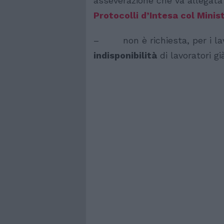
asseverazione che va allegata
Protocolli d’Intesa col Minis
– non è richiesta, per i lavo
indisponibilità
di lavoratori gi