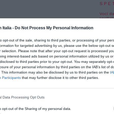
SPE
Voci da
spettat
8 Agosto
n Italia -
Do Not Process My Personal Information
Al King
Nico 
to opt-out of the sale, sharing to third parties, or processing of your per
8 Agosto
formation for targeted advertising by us, please use the below opt-out s
o pubblicato sulla Gazzetta Ufficiale n.
r selection. Please note that after your opt-out request is processed y
eing interest-based ads based on personal information utilized by us or
eto del Presidente del Consiglio dei
Photosh
disclosed to third parties prior to your opt-out. You may separately opt-
he prevede un aumento di
40 mila
losure of your personal information by third parties on the IAB’s list of
stagionale. Le nuove quote si aggiungono
. This information may also be disclosed by us to third parties on the
IA
Participants
that may further disclose it to other third parties.
e con il
decreto del Presidente del
dicembre 2022
ed
esauritesi in poche ore
(le
 presentate sono state oltre 150 mila).
l Data Processing Opt Outs
 una quota aggiuntiva pari a 40.000
o opt-out of the Sharing of my personal data.