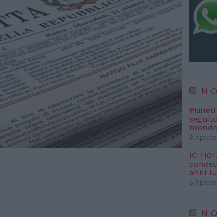
NO
Pianet
seguit
mondo 
8 Agosto
IC 1101
conosci
anni l
6 Agosto
NO