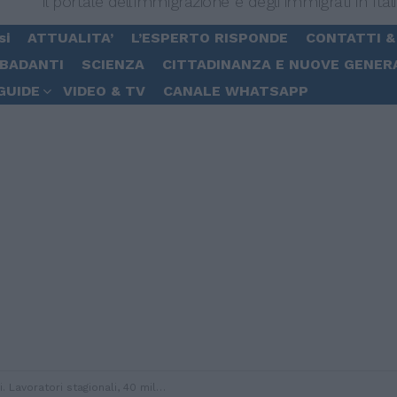
Il portale dell'immigrazione e degli immigrati in Ital
si
ATTUALITA’
L’ESPERTO RISPONDE
CONTATTI &
 BADANTI
SCIENZA
CITTADINANZA E NUOVE GENER
GUIDE
VIDEO & TV
CANALE WHATSAPP
i stagionali, 40 mila nuove quote disponibili: in Gazzetta il testo del nuovo DPCM integrativo