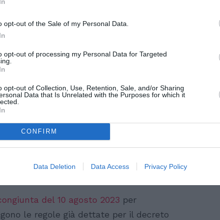
In
gli ingressi per lavoro stagionale nei
berghiero, a valere sulle
domande già
o opt-out of the Sale of my Personal Data.
 2023
nell’ambito e secondo le
procedure
In
22
.
Le domande verranno quindi trattate
to opt-out of processing my Personal Data for Targeted
ing.
di arrivo, a partire dal clic day del marzo
In
o opt-out of Collection, Use, Retention, Sale, and/or Sharing
ersonal Data that Is Unrelated with the Purposes for which it
onto dei fabbisogni evidenziati dal mondo
lected.
In
le relative al lavoro subordinato
 settore agricolo e del settore turistico
CONFIRM
bbero aggiungersene per il 2023 ulteriori
sto dallo
schema di programmazione
Data Deletion
Data Access
Privacy Policy
preliminare dal Governo.
 congiunta del 10 agosto 2023
per
gono le regole già dettate per il decreto