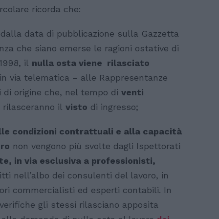
ircolare ricorda che:
dalla data di pubblicazione sulla Gazzetta
nza che siano emerse le ragioni ostative di
/1998, il
nulla osta viene rilasciato
 in via telematica – alle Rappresentanze
i di origine che, nel tempo di
venti
 rilasceranno il
visto
di ingresso;
lle condizioni contrattuali e alla capacità
oro
non vengono più svolte dagli Ispettorati
, in via esclusiva
a professionisti,
tti nell’albo dei consulenti del lavoro, in
tori commercialisti ed esperti contabili. In
verifiche gli stessi rilasciano apposita