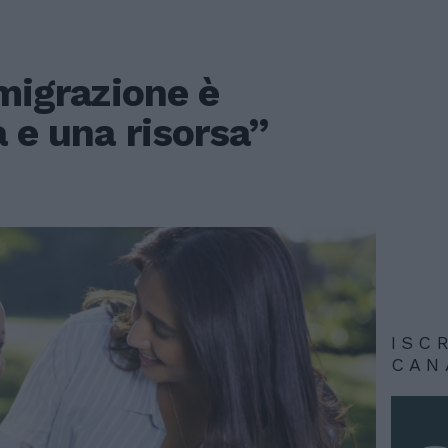
mmigrazione è
 e una risorsa”
ISC
CAN