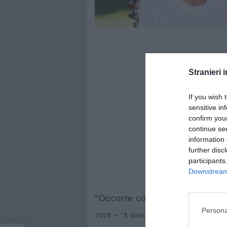
Stranieri i
If you wish 
sensitive in
confirm you
continue se
information 
further disc
participants
Downstream 
"Occorre combattere efficacem
Persona
2009 – "Il dossier immigrazione non può