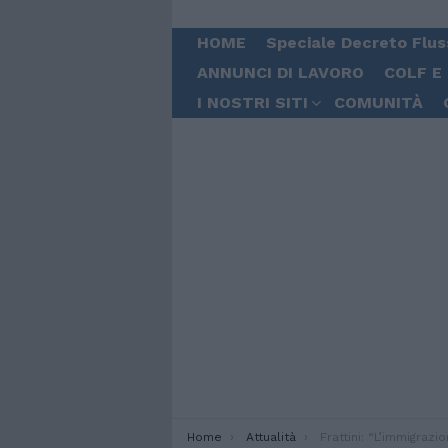
HOME
Speciale Decreto Flus
ANNUNCI DI LAVORO
COLF E
I NOSTRI SITI
COMUNITÀ
You are here:
Home
Attualità
Frattini: “L’immigrazione è un’opp