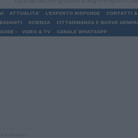
Il portale dell'immigrazione e degli immigrati in Ital
si
ATTUALITA’
L’ESPERTO RISPONDE
CONTATTI &
 BADANTI
SCIENZA
CITTADINANZA E NUOVE GENER
GUIDE
VIDEO & TV
CANALE WHATSAPP
ortunità e una risorsa”