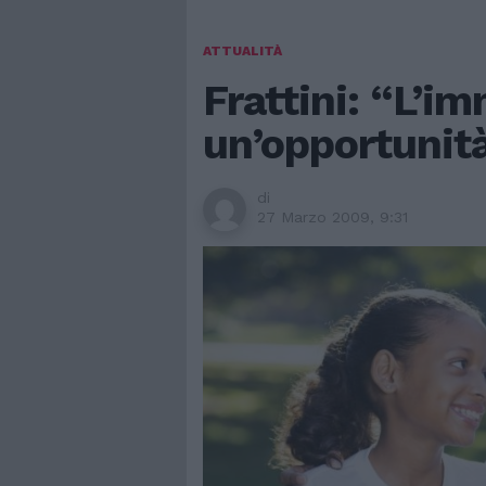
ATTUALITÀ
Frattini: “L’i
un’opportunità
di
27 Marzo 2009, 9:31