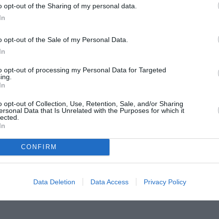
e da parte dei singoli Paesi".
SPE
o opt-out of the Sharing of my personal data.
In
Angeli
li Esteri, Franco Frattini, all’apertura
Catullo
o opt-out of the Sale of my Personal Data.
iati degli otto Paesi più industrializzati del
4 Agosto
In
dell’immigrazione.
Dionisi
to opt-out of processing my Personal Data for Targeted
Laura M
ing.
con i 
onte immigrazione dalla presidenza italiana
In
4 Agosto
za Frattini – prevede un’integrazione
o opt-out of Collection, Use, Retention, Sale, and/or Sharing
ersonal Data that Is Unrelated with the Purposes for which it
ale e uno sforzo globale da parte di tutti i
lected.
Photosh
 è al contempo un’opportunità ed una
In
 sottolineando la necessità di un impegno
CONFIRM
di destinazione, di origine e di transito,
Data Deletion
Data Access
Privacy Policy