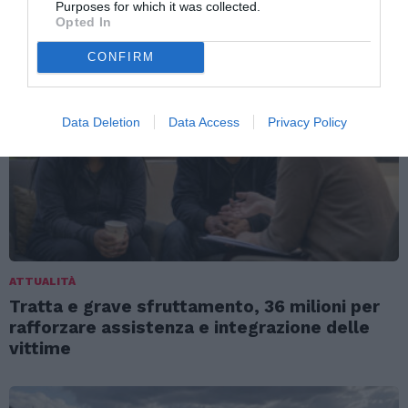
favorire l’immigrazione irregolare: otto fermi
Purposes for which it was collected.
Opted In
CONFIRM
Data Deletion
Data Access
Privacy Policy
ATTUALITÀ
Tratta e grave sfruttamento, 36 milioni per
rafforzare assistenza e integrazione delle
vittime