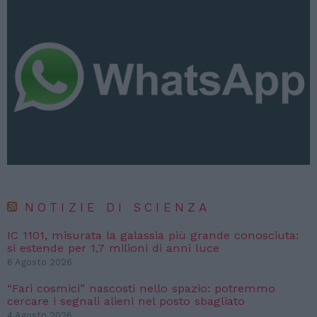
NOTIZIE DI SCIENZA
IC 1101, misurata la galassia più grande conosciuta:
si estende per 1,7 milioni di anni luce
6 Agosto 2026
“Fari cosmici” nascosti nello spazio: potremmo
cercare i segnali alieni nel posto sbagliato
4 Agosto 2026