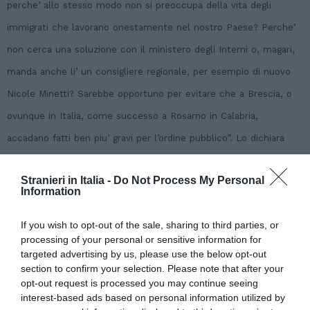
perche’ allo stesso modo non si preoccupa della vita degli
immigrati che lavorano onestamente nel nostro Paese? Perche’
non cerca una soluzione con il ministero degli Interni o, magari,
manda anche li’ un consigliere regionale, per esempio di nuovo
Nicole Minetti? Sarebbe opportuno per evitare che a Brescia, o
ovunque in Italia, come successo a Rosarno in Calabria,
accadano fatti ben piu’ gravi per l’ordine pubblico”. Lo dichiara
Potito Salatto, eurodeputato di Fli-Ppe e membro della
Stranieri in Italia -
Do Not Process My Personal
commissione per gli Affari Esteri. (Pol-Leb/Col/Adnkronos)
Information
If you wish to opt-out of the sale, sharing to third parties, or
Articolo precedente
Vedi
processing of your personal or sensitive information for
di
Francia: almeno sette morti in incendio in
targeted advertising by us, please use the below opt-out
più
centro immigrati a Digione
section to confirm your selection. Please note that after your
opt-out request is processed you may continue seeing
Articolo seguente
interest-based ads based on personal information utilized by
IMMIGRATI: DE CORATO, FLI IN LINEA CON