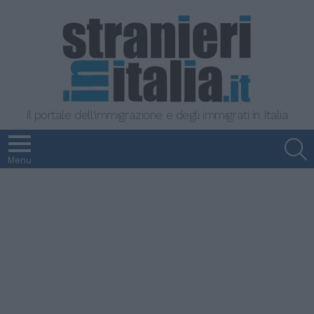
Il portale dell'immigrazione e degli immigrati in Italia
S
Menu