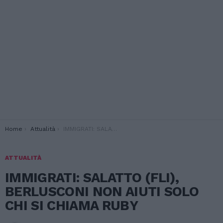
You are here:
Home
Attualità
IMMIGRATI: SALATTO (FLI), BERLUSCONI NON AIUTI SOLO CHI SI CHIAMA RUBY
ATTUALITÀ
IMMIGRATI: SALATTO (FLI),
BERLUSCONI NON AIUTI SOLO
CHI SI CHIAMA RUBY