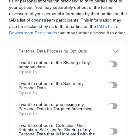
us or personal information disclosed to third parties prior to
LA SINISTRA
your opt-out. You may separately opt-out of the further
disclosure of your personal information by third parties on the
IAB’s list of downstream participants. This information may
TI POTREBBERO INTERESSARE
also be disclosed by us to third parties on the
IAB’s List of
ANCHE:
Downstream Participants
that may further disclose it to other
third parties.
Personal Data Processing Opt Outs
I want to opt-out of the Sharing of my
personal data.
Opted In
I want to opt-out of the Sale of my
Personal Data.
Opted In
I want to opt-out of processing my
Personal Data for Targeted Advertising.
Opted In
ATTUALITÀ
I want to opt-out of Collection, Use,
Cagliari, smantellata rete accusata di
Retention, Sale, and/or Sharing of my
Personal Data that Is Unrelated with the